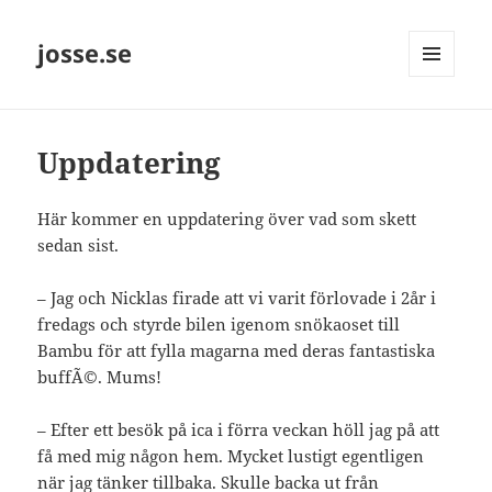
josse.se
MENY
OCH
WIDGETS
Uppdatering
Här kommer en uppdatering över vad som skett
sedan sist.
– Jag och Nicklas firade att vi varit förlovade i 2år i
fredags och styrde bilen igenom snökaoset till
Bambu för att fylla magarna med deras fantastiska
buffÃ©. Mums!
– Efter ett besök på ica i förra veckan höll jag på att
få med mig någon hem. Mycket lustigt egentligen
när jag tänker tillbaka. Skulle backa ut från