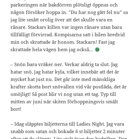
parkeringen när bakdörren plötsligt öppnas och
någon försöker hoppa in. ”Du har nog gått fel nu” sa
jag lite smått orolig över att det skulle vara en
rånare. Stackars killen var ingen rånare utan bara
tillfälligt förvirrad. Kompisarna satt i bilen bredvid
min och skrattade år honom. Stackarn! Fast jag
skrattade hela vägen hem jag också…
– Snön bara vräker ner. Verkar aldrig ta slut. Jag
hatar snö, jag hatar kyla, vilket innebär att det är
mycket hat just nu. Det går inte med mänskliga
krafter skotta bort snövallen vid vår postlåda, det är
omöjligt! Så post blir vi nog utan ett tag. Typ till
mitten av juni när skiten förhoppningsvis smält
bort!
– Idag släpptes biljetterna till Ladies Night. Jag vara
snabb som satan och bokade 6 st biljetter 2 minuter
efter att de släppts. Lite stolt över den bedriften. Den