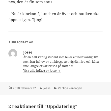
nya, den är fin som snus.
– Nu är klockan 2, lunchen är över och butiken ska
öppnas igen. Tjing!
PUBLICERAT AV
josse
Är en helt vanlig student som lever ett helt vanligt liv
men har behov av att blogga av mig då nära och kära
inte längre orkar lyssna på mitt tjat.
Visa alla inlägg av josse
Postat
Författare
Kategorier
2010 februari 22
josse
Vanliga vardagen
2 reaktioner till “Uppdatering”