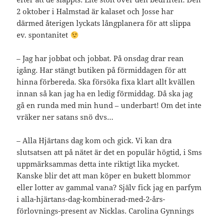
2 oktober i Halmstad är kalaset och Josse har
därmed återigen lyckats långplanera för att slippa
ev. spontanitet
– Jag har jobbat och jobbat. På onsdag drar rean
igång. Har stängt butiken på förmiddagen för att
hinna förbereda. Ska försöka fixa klart allt kvällen
innan så kan jag ha en ledig förmiddag. Då ska jag
gå en runda med min hund – underbart! Om det inte
vräker ner satans snö dvs…
– Alla Hjärtans dag kom och gick. Vi kan dra
slutsatsen att på nätet är det en populär högtid, i Sms
uppmärksammas detta inte riktigt lika mycket.
Kanske blir det att man köper en bukett blommor
eller lotter av gammal vana? Själv fick jag en parfym
i alla-hjärtans-dag-kombinerad-med-2-års-
förlovnings-present av Nicklas. Carolina Gynnings