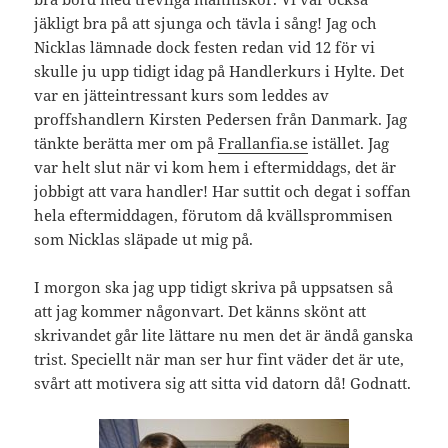
jäkligt bra på att sjunga och tävla i sång! Jag och
Nicklas lämnade dock festen redan vid 12 för vi
skulle ju upp tidigt idag på Handlerkurs i Hylte. Det
var en jätteintressant kurs som leddes av
proffshandlern Kirsten Pedersen från Danmark. Jag
tänkte berätta mer om på
Frallanfia.se
istället. Jag
var helt slut när vi kom hem i eftermiddags, det är
jobbigt att vara handler! Har suttit och degat i soffan
hela eftermiddagen, förutom då kvällsprommisen
som Nicklas släpade ut mig på.
I morgon ska jag upp tidigt skriva på uppsatsen så
att jag kommer någonvart. Det känns skönt att
skrivandet går lite lättare nu men det är ändå ganska
trist. Speciellt när man ser hur fint väder det är ute,
svårt att motivera sig att sitta vid datorn då! Godnatt.