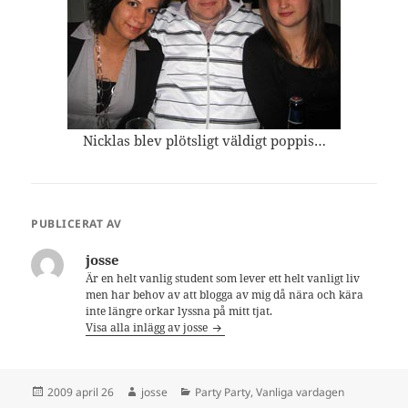
Nicklas blev plötsligt väldigt poppis…
PUBLICERAT AV
josse
Är en helt vanlig student som lever ett helt vanligt liv
men har behov av att blogga av mig då nära och kära
inte längre orkar lyssna på mitt tjat.
Visa alla inlägg av josse
Postat
Författare
Kategorier
2009 april 26
josse
Party Party
,
Vanliga vardagen