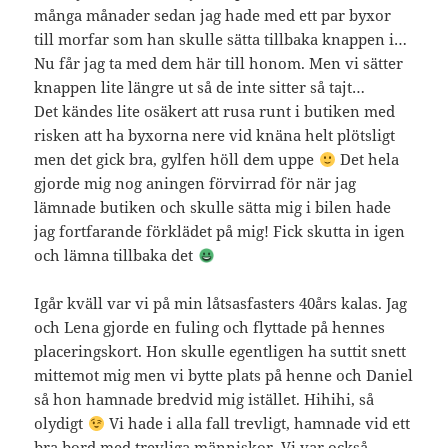
många månader sedan jag hade med ett par byxor
till morfar som han skulle sätta tillbaka knappen i…
Nu får jag ta med dem här till honom. Men vi sätter
knappen lite längre ut så de inte sitter så tajt…
Det kändes lite osäkert att rusa runt i butiken med
risken att ha byxorna nere vid knäna helt plötsligt
men det gick bra, gylfen höll dem uppe
Det hela
gjorde mig nog aningen förvirrad för när jag
lämnade butiken och skulle sätta mig i bilen hade
jag fortfarande förklädet på mig! Fick skutta in igen
och lämna tillbaka det
Igår kväll var vi på min låtsasfasters 40års kalas. Jag
och Lena gjorde en fuling och flyttade på hennes
placeringskort. Hon skulle egentligen ha suttit snett
mittemot mig men vi bytte plats på henne och Daniel
så hon hamnade bredvid mig istället. Hihihi, så
olydigt
Vi hade i alla fall trevligt, hamnade vid ett
bra bord med trevliga människor. Vi var också