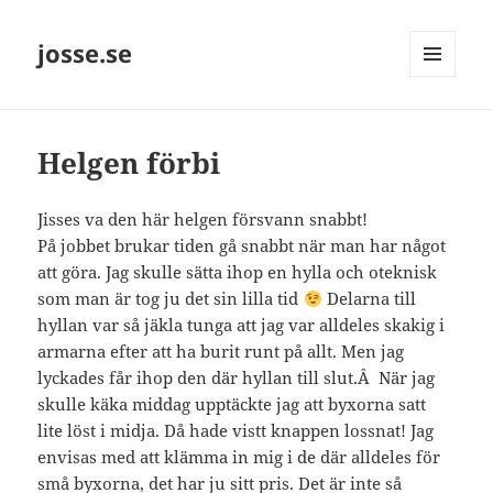
josse.se
MENY
OCH
WIDGETS
Helgen förbi
Jisses va den här helgen försvann snabbt!
På jobbet brukar tiden gå snabbt när man har något
att göra. Jag skulle sätta ihop en hylla och oteknisk
som man är tog ju det sin lilla tid
Delarna till
hyllan var så jäkla tunga att jag var alldeles skakig i
armarna efter att ha burit runt på allt. Men jag
lyckades får ihop den där hyllan till slut.Â När jag
skulle käka middag upptäckte jag att byxorna satt
lite löst i midja. Då hade vistt knappen lossnat! Jag
envisas med att klämma in mig i de där alldeles för
små byxorna, det har ju sitt pris. Det är inte så