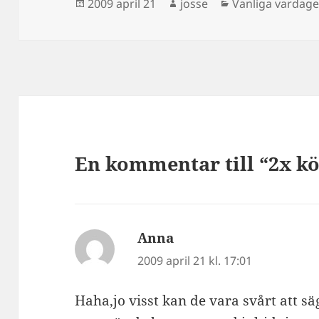
Postat
Författare
Kategorier
2009 april 21
josse
Vanliga vardag
En kommentar till “2x k
Anna
skriver:
2009 april 21 kl. 17:01
Haha,jo visst kan de vara svårt att sä