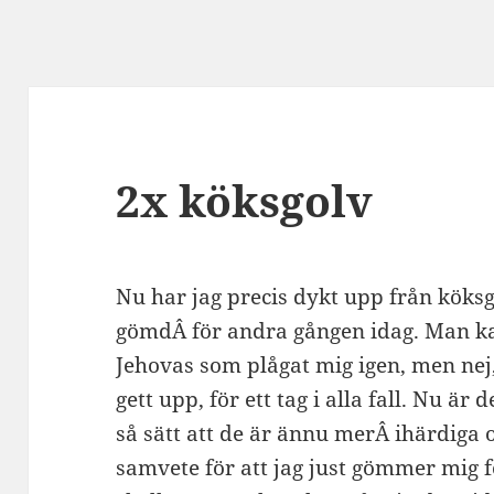
2x köksgolv
Nu har jag precis dykt upp från köksg
gömdÂ för andra gången idag. Man kan 
Jehovas som plågat mig igen, men nej, 
gett upp, för ett tag i alla fall. Nu ä
så sätt att de är ännu merÂ ihärdiga o
samvete för att jag just gömmer mig f