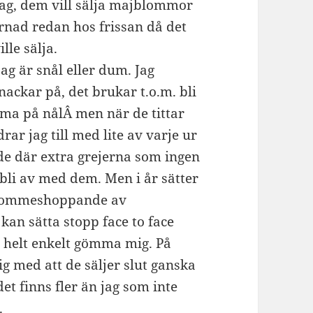
ag, dem vill sälja majblommor
arnad redan hos frissan då det
lle sälja.
g är snål eller dum. Jag
ackar på, det brukar t.o.m. bli
mma på nålÂ men när de tittar
r jag till med lite av varje ur
de där extra grejerna som ingen
 bli av med dem. Men i år sätter
ajblommeshoppande av
an sätta stopp face to face
 helt enkelt gömma mig. På
ig med att de säljer slut ganska
t finns fler än jag som inte
.