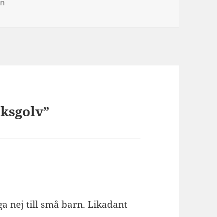
en
öksgolv”
ga nej till små barn. Likadant