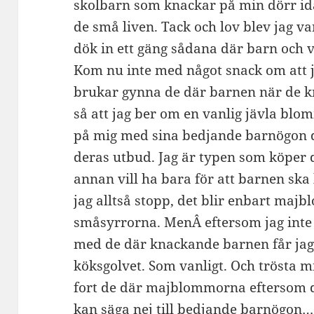
skolbarn som knackar på min dörr id
de små liven. Tack och lov blev jag v
dök in ett gäng sådana där barn och vi
Kom nu inte med något snack om att ja
brukar gynna de där barnen när de kn
så att jag ber om en vanlig jävla blo
på mig med sina bedjande barnögon dra
deras utbud. Jag är typen som köper 
annan vill ha bara för att barnen ska
jag alltså stopp, det blir enbart m
småsyrrorna. MenÂ eftersom jag inte k
med de där knackande barnen får jag
köksgolvet. Som vanligt. Och trösta m
fort de där majblommorna eftersom de
kan säga nej till bedjande barnögon…