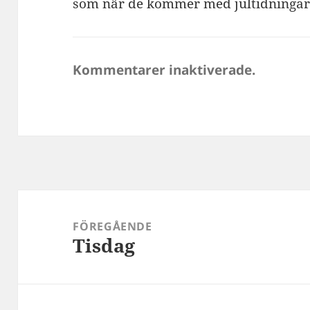
som när de kommer med jultidningar
Kommentarer inaktiverade.
Inläggsnavigering
FÖREGÅENDE
Tisdag
Föregående
inlägg: