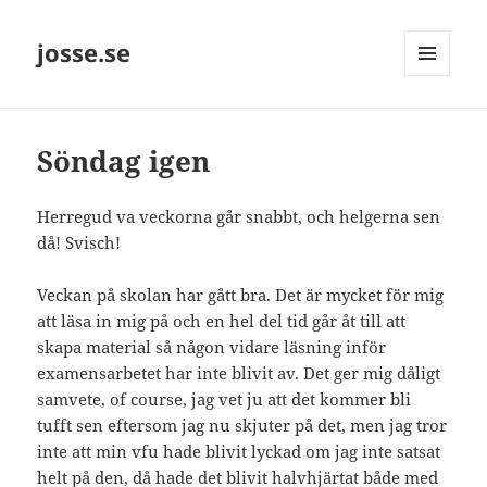
josse.se
MENY
OCH
WIDGETS
Söndag igen
Herregud va veckorna går snabbt, och helgerna sen
då! Svisch!
Veckan på skolan har gått bra. Det är mycket för mig
att läsa in mig på och en hel del tid går åt till att
skapa material så någon vidare läsning inför
examensarbetet har inte blivit av. Det ger mig dåligt
samvete, of course, jag vet ju att det kommer bli
tufft sen eftersom jag nu skjuter på det, men jag tror
inte att min vfu hade blivit lyckad om jag inte satsat
helt på den, då hade det blivit halvhjärtat både med