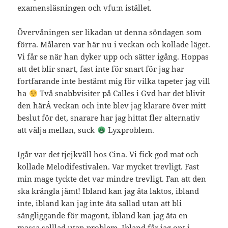
examensläsningen och vfu:n istället.
Övervåningen ser likadan ut denna söndagen som
förra. Målaren var här nu i veckan och kollade läget.
Vi får se när han dyker upp och sätter igång. Hoppas
att det blir snart, fast inte för snart för jag har
fortfarande inte bestämt mig för vilka tapeter jag vill
ha
Två snabbvisiter på Calles i Gvd har det blivit
den härÂ veckan och inte blev jag klarare över mitt
beslut för det, snarare har jag hittat fler alternativ
att välja mellan, suck
Lyxproblem.
Igår var det tjejkväll hos Cina. Vi fick god mat och
kollade Melodifestivalen. Var mycket trevligt. Fast
min mage tyckte det var mindre trevligt. Fan att den
ska krångla jämt! Ibland kan jag äta laktos, ibland
inte, ibland kan jag inte äta sallad utan att bli
sängliggande för magont, ibland kan jag äta en
massa salllad utan problem. Ibland får jag ont i