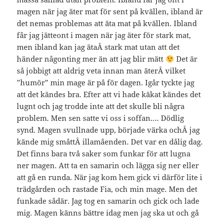
magen när jag äter mat för sent på kvällen, ibland är
det nemas problemas att äta mat på kvällen. Ibland
får jag jätteont i magen när jag äter för stark mat,
men ibland kan jag ätaÂ stark mat utan att det
händer någonting mer än att jag blir mätt
Det är
så jobbigt att aldrig veta innan man äterÂ vilket
”humör” min mage är på för dagen. Igår tyckte jag
att det kändes bra. Efter att vi hade käkat kändes det
lugnt och jag trodde inte att det skulle bli några
problem. Men sen satte vi oss i soffan…. Dödlig
synd. Magen svullnade upp, började värka ochÂ jag
kände mig småttÂ illamåenden. Det var en dålig dag.
Det finns bara två saker som funkar för att lugna
ner magen. Att ta en samarin och lägga sig ner eller
att gå en runda. När jag kom hem gick vi därför lite i
trädgården och rastade Fia, och min mage. Men det
funkade sådär. Jag tog en samarin och gick och lade
mig. Magen känns bättre idag men jag ska ut och gå