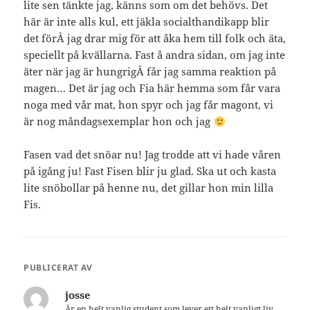
lite sen tänkte jag, känns som om det behövs. Det
här är inte alls kul, ett jäkla socialthandikapp blir
det förÂ jag drar mig för att åka hem till folk och äta,
speciellt på kvällarna. Fast å andra sidan, om jag inte
äter när jag är hungrigÂ får jag samma reaktion på
magen… Det är jag och Fia här hemma som får vara
noga med vår mat, hon spyr och jag får magont, vi
är nog måndagsexemplar hon och jag
Fasen vad det snöar nu! Jag trodde att vi hade våren
på igång ju! Fast Fisen blir ju glad. Ska ut och kasta
lite snöbollar på henne nu, det gillar hon min lilla
Fis.
PUBLICERAT AV
josse
Är en helt vanlig student som lever ett helt vanligt liv