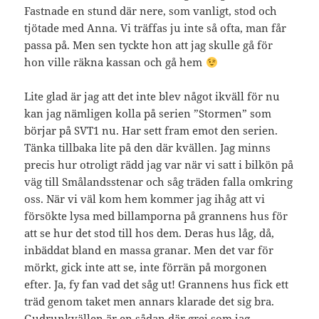
Fastnade en stund där nere, som vanligt, stod och
tjötade med Anna. Vi träffas ju inte så ofta, man får
passa på. Men sen tyckte hon att jag skulle gå för
hon ville räkna kassan och gå hem
Lite glad är jag att det inte blev något ikväll för nu
kan jag nämligen kolla på serien ”Stormen” som
börjar på SVT1 nu. Har sett fram emot den serien.
Tänka tillbaka lite på den där kvällen. Jag minns
precis hur otroligt rädd jag var när vi satt i bilkön på
väg till Smålandsstenar och såg träden falla omkring
oss. När vi väl kom hem kommer jag ihåg att vi
försökte lysa med billamporna på grannens hus för
att se hur det stod till hos dem. Deras hus låg, då,
inbäddat bland en massa granar. Men det var för
mörkt, gick inte att se, inte förrän på morgonen
efter. Ja, fy fan vad det såg ut! Grannens hus fick ett
träd genom taket men annars klarade det sig bra.
Gudrunkvällen är en sådan där grej som jag