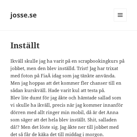
josse.se
MENY
OCH
WIDGETS
Inställt
Ikväll skulle jag ha varit på en scrapbookingkurs på
jobbet, men den blev inställd. Trist! Jag har trixat
med foton på FiaÂ idag som jag tänkte använda.
Men jag hoppas att det kommer fler chanser till en
sådan kurskväll. Hade varit kul att testa på.
Blev lite dumt för jag åkte och hämtade sallad som
vi skulle ha ikväll, precis när jag kommer innanför
dörren med allt ringer min mobil, då är det Anna
som säger att det hela blev inställt. Shit, salladen
då!? Men det löste sig. Jag åkte ner till jobbet med
det så får de käka det till middag i morgon.