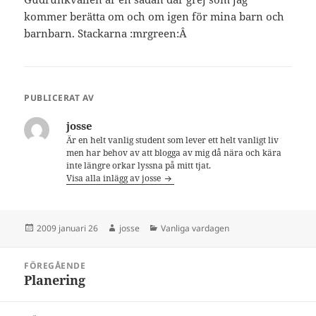
kommer berätta om och om igen för mina barn och
barnbarn. Stackarna :mrgreen:Â
PUBLICERAT AV
josse
Är en helt vanlig student som lever ett helt vanligt liv
men har behov av att blogga av mig då nära och kära
inte längre orkar lyssna på mitt tjat.
Visa alla inlägg av josse
Postat
Författare
Kategorier
2009 januari 26
josse
Vanliga vardagen
Inläggsnavigering
FÖREGÅENDE
Planering
Föregående
inlägg: