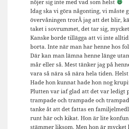
nöjer sig inte med vad som helst
Idag ska vi göra någonting, vi måste 
övervåningen trorÂ jag att det blir, kä
taket i sovrummet, det tar sig, mycke
Kanske borde tillägga att vi inte alltid
borta. Inte när man har henne hos f
Där kan man lämna henne länge utan 
mår eller så. Mest tänker jag på henn
vara så nära så nära hela tiden. Helst 
Hade hon kunnat hade hon nog krupit
Plutten var iaf glad att det var ledig
trampade och trampade och trampade
tanke åt att det fattas en familjelme
runt här och kikat. Hon är lite konfu
stämmer liksom. Men hon är mycket k