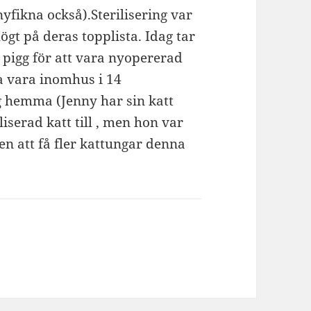
nyfikna också).Sterilisering var
ögt på deras topplista. Idag tar
t pigg för att vara nyopererad
a vara inomhus i 14
ng hemma (Jenny har sin katt
liserad katt till , men hon var
n att få fler kattungar denna