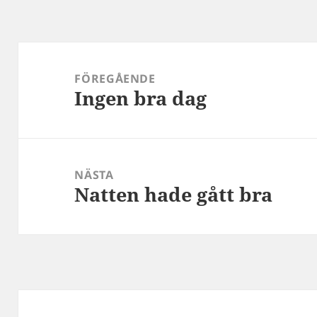
Inläggsnavigering
FÖREGÅENDE
Ingen bra dag
Föregående
inlägg:
NÄSTA
Natten hade gått bra
Nästa
inlägg: