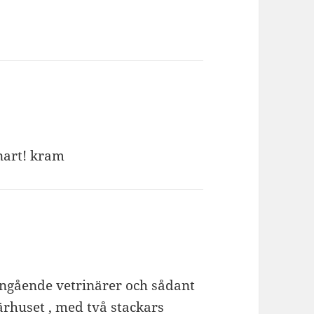
snart! kram
Angående vetrinärer och sådant
ärhuset , med två stackars