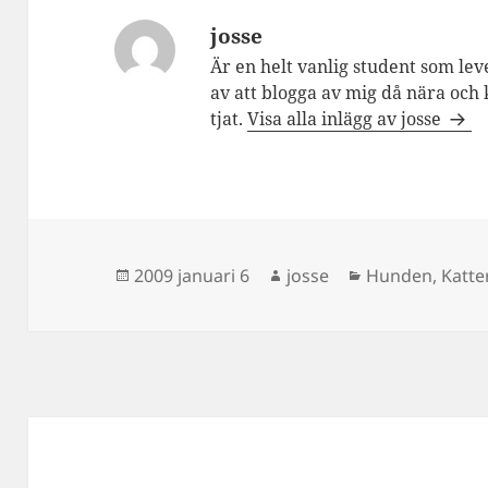
josse
Är en helt vanlig student som lev
av att blogga av mig då nära och 
tjat.
Visa alla inlägg av josse
Postat
Författare
Kategorier
2009 januari 6
josse
Hunden
,
Katte