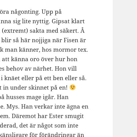
göra någonting. Upp på
nna sig lite nyttig. Gipsat klart
t (extremt) sakta med säkert. Â
 blir så här nojjiga när Fisen är
olk man känner, hos mormor tex.
att känna oro över hur hon
es behov av närhet. Hon vill
i knäet eller på ett ben eller så.
 in under skinnet på en!
t på husses mage igår. Han
. Mys. Han verkar inte ägna en
dlem. Däremot har Ester smugit
nderad, det är något som inte
änsligare för förändringar än