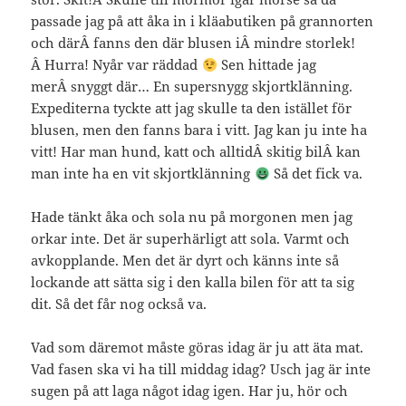
passade jag på att åka in i kläabutiken på grannorten
och därÂ fanns den där blusen iÂ mindre storlek!
Â Hurra! Nyår var räddad
Sen hittade jag
merÂ snyggt där… En supersnygg skjortklänning.
Expediterna tyckte att jag skulle ta den istället för
blusen, men den fanns bara i vitt. Jag kan ju inte ha
vitt! Har man hund, katt och alltidÂ skitig bilÂ kan
man inte ha en vit skjortklänning
Så det fick va.
Hade tänkt åka och sola nu på morgonen men jag
orkar inte. Det är superhärligt att sola. Varmt och
avkopplande. Men det är dyrt och känns inte så
lockande att sätta sig i den kalla bilen för att ta sig
dit. Så det får nog också va.
Vad som däremot måste göras idag är ju att äta mat.
Vad fasen ska vi ha till middag idag? Usch jag är inte
sugen på att laga något idag igen. Har ju, hör och