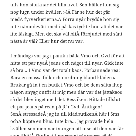
tills hon storknar det lilla livet. Sen håller hon sig
nog lugn under kvällen ;-)Â Får se hur det går
medÂ fyrverkerierna.Â Förra nyår brydde hon sig
inte nämndevärt med i påskas tyckte hon att det var
lite läskigt. Men det ska väl bliÂ förbjudet med sånt
nästa år väl? Eller hur det nu var.
I måndags var jag i panik i båda Vmo och Gvd för att
hitta ett par nyaÂ jeans och något till nyår. Gick inte
så bra… I Vmo var det totalt kaos. Förbannade rea!
Bara en massa folk och oordning bland kläderna.
Brukar gå in i en butik i Vmo och be dem sätta ihop
någon snygg outfit åt mig men där var det jättakaos
så det blev inget med det. Besviken. Hittade tillslut
ett par jeans på rean på JC i Gvd. Äntligen!
SenÂ stressadeÂ jag in till klädbutikenÂ här i Sms
ochÂ köpte en blus. Inte bra… Jag provade hela
kvällen sen men var tvungen att inse att den var fär
stor. Skit!Â Skulle till mormor igår morse så då