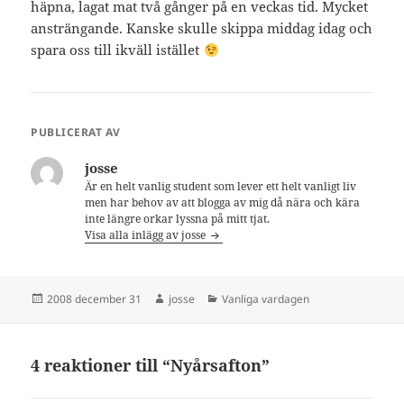
häpna, lagat mat två gånger på en veckas tid. Mycket
ansträngande. Kanske skulle skippa middag idag och
spara oss till ikväll istället
PUBLICERAT AV
josse
Är en helt vanlig student som lever ett helt vanligt liv
men har behov av att blogga av mig då nära och kära
inte längre orkar lyssna på mitt tjat.
Visa alla inlägg av josse
Postat
Författare
Kategorier
2008 december 31
josse
Vanliga vardagen
4 reaktioner till “Nyårsafton”