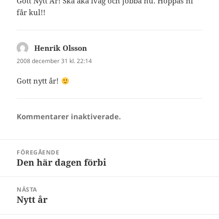
Gott Nytt År! Ska åka iväg och jobba nu. Hoppas ni
får kul!!
Henrik Olsson
skriver:
2008 december 31 kl. 22:14
Gott nytt år!
Kommentarer inaktiverade.
Inläggsnavigering
FÖREGÅENDE
Den här dagen förbi
Föregående
inlägg:
NÄSTA
Nytt år
Nästa
inlägg: