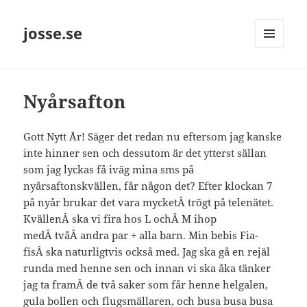
josse.se
MENY
OCH
WIDGETS
Nyårsafton
Gott Nytt År! Säger det redan nu eftersom jag kanske
inte hinner sen och dessutom är det ytterst sällan
som jag lyckas få iväg mina sms på
nyårsaftonskvällen, får någon det? Efter klockan 7
på nyår brukar det vara mycketÂ trögt på telenätet.
KvällenÂ ska vi fira hos L ochÂ M ihop
medÂ tvåÂ andra par + alla barn. Min bebis Fia-
fisÂ ska naturligtvis också med. Jag ska gå en rejäl
runda med henne sen och innan vi ska åka tänker
jag ta framÂ de två saker som får henne helgalen,
gula bollen och flugsmällaren, och busa busa busa