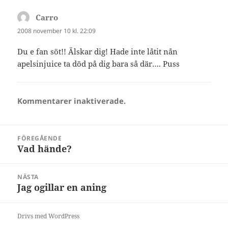
Carro
skriver:
2008 november 10 kl. 22:09
Du e fan söt!! Älskar dig! Hade inte låtit nån
apelsinjuice ta död på dig bara så där…. Puss
Kommentarer inaktiverade.
Inläggsnavigering
FÖREGÅENDE
Vad hände?
Föregående
inlägg:
NÄSTA
Jag ogillar en aning
Nästa
inlägg:
Drivs med WordPress