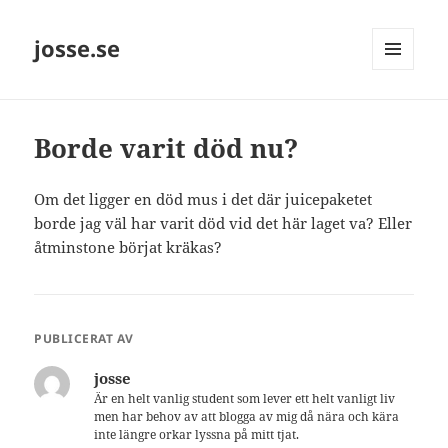
josse.se
MENY
OCH
WIDGETS
Borde varit död nu?
Om det ligger en död mus i det där juicepaketet
borde jag väl har varit död vid det här laget va? Eller
åtminstone börjat kräkas?
PUBLICERAT AV
josse
Är en helt vanlig student som lever ett helt vanligt liv
men har behov av att blogga av mig då nära och kära
inte längre orkar lyssna på mitt tjat.