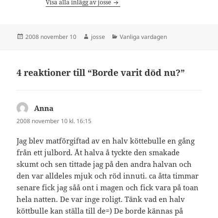
Visa alla inlägg av josse
Postat
Författare
Kategorier
2008 november 10
josse
Vanliga vardagen
4 reaktioner till “Borde varit död nu?”
Anna
skriver:
2008 november 10 kl. 16:15
Jag blev matförgiftad av en halv köttebulle en gång
från ett julbord. Åt halva å tyckte den smakade
skumt och sen tittade jag på den andra halvan och
den var alldeles mjuk och röd innuti. ca åtta timmar
senare fick jag såå ont i magen och fick vara på toan
hela natten. De var inge roligt. Tänk vad en halv
köttbulle kan ställa till de=) De borde kännas på