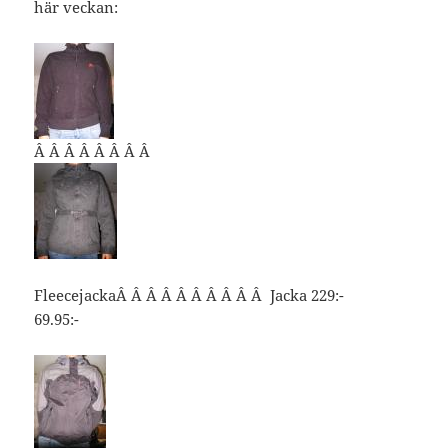
här veckan:
Â Â Â Â Â Â Â Â
FleecejackaÂ Â Â Â Â Â Â Â Â Â Jacka 229:-
69.95:-