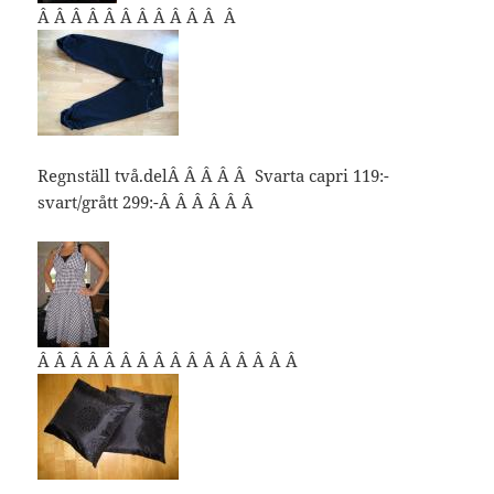
Â Â Â Â Â Â Â Â Â Â Â Â
Regnställ två.delÂ Â Â Â Â Svarta capri 119:-
svart/grått 299:-Â Â Â Â Â Â
Â Â Â Â Â Â Â Â Â Â Â Â Â Â Â Â