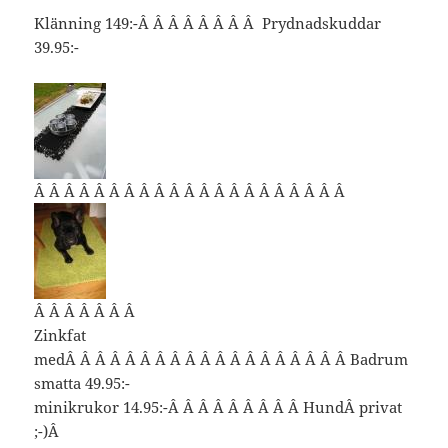
Klänning 149:-Â Â Â Â Â Â Â Â Prydnadskuddar
39.95:-
Â Â Â Â Â Â Â Â Â Â Â Â Â Â Â Â Â Â Â Â Â
Â Â Â Â Â Â Â
Zinkfat
medÂ Â Â Â Â Â Â Â Â Â Â Â Â Â Â Â Â Â Â Badrum
smatta 49.95:-
minikrukor 14.95:-Â Â Â Â Â Â Â Â Â HundÂ privat
;-)Â