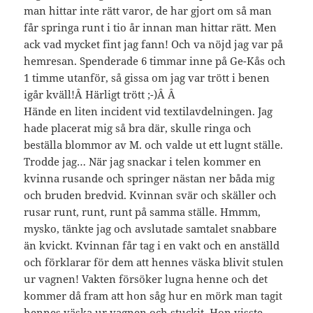
man hittar inte rätt varor, de har gjort om så man
får springa runt i tio år innan man hittar rätt. Men
ack vad mycket fint jag fann! Och va nöjd jag var på
hemresan. Spenderade 6 timmar inne på Ge-Kås och
1 timme utanför, så gissa om jag var trött i benen
igår kväll!Â Härligt trött ;-)Â Â
Hände en liten incident vid textilavdelningen. Jag
hade placerat mig så bra där, skulle ringa och
beställa blommor av M. och valde ut ett lugnt ställe.
Trodde jag… När jag snackar i telen kommer en
kvinna rusande och springer nästan ner båda mig
och bruden bredvid. Kvinnan svär och skäller och
rusar runt, runt, runt på samma ställe. Hmmm,
mysko, tänkte jag och avslutade samtalet snabbare
än kvickt. Kvinnan får tag i en vakt och en anställd
och förklarar för dem att hennes väska blivit stulen
ur vagnen! Vakten försöker lugna henne och det
kommer då fram att hon såg hur en mörk man tagit
hennes väska ur vagnen och stuckit. Hon visste