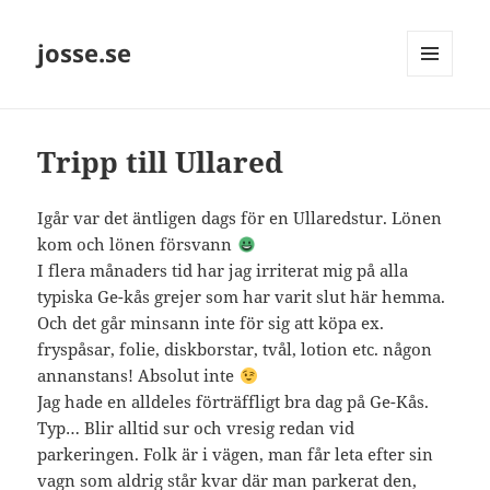
josse.se
MENY
OCH
WIDGETS
Tripp till Ullared
Igår var det äntligen dags för en Ullaredstur. Lönen
kom och lönen försvann
I flera månaders tid har jag irriterat mig på alla
typiska Ge-kås grejer som har varit slut här hemma.
Och det går minsann inte för sig att köpa ex.
fryspåsar, folie, diskborstar, tvål, lotion etc. någon
annanstans! Absolut inte
Jag hade en alldeles förträffligt bra dag på Ge-Kås.
Typ… Blir alltid sur och vresig redan vid
parkeringen. Folk är i vägen, man får leta efter sin
vagn som aldrig står kvar där man parkerat den,