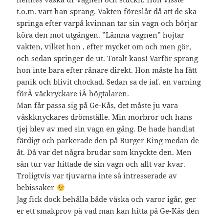
t.o.m. vart han sprang. Vakten föreslår då att de ska
springa efter varpå kvinnan tar sin vagn och börjar
köra den mot utgången. ”Lämna vagnen” hojtar
vakten, vilket hon , efter mycket om och men gör,
och sedan springer de ut. Totalt kaos! Varför sprang
hon inte bara efter rånare direkt. Hon måste ha fått
panik och blivit chockad. Sedan sa de iaf. en varning
förÂ väckryckare iÂ högtalaren.
Man får passa sig på Ge-Kås, det måste ju vara
väskknyckares drömställe. Min morbror och hans
tjej blev av med sin vagn en gång. De hade handlat
färdigt och parkerade den på Burger King medan de
åt. Då var det några brudar som knyckte den. Men
sån tur var hittade de sin vagn och allt var kvar.
Troligtvis var tjuvarna inte så intresserade av
bebissaker
Jag fick dock behålla både väska och varor igår, ger
er ett smakprov på vad man kan hitta på Ge-Kås den