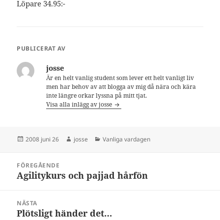
Löpare 34.95:-
PUBLICERAT AV
josse
Är en helt vanlig student som lever ett helt vanligt liv
men har behov av att blogga av mig då nära och kära
inte längre orkar lyssna på mitt tjat.
Visa alla inlägg av josse
Postat
Författare
Kategorier
2008 juni 26
josse
Vanliga vardagen
Inläggsnavigering
FÖREGÅENDE
Agilitykurs och pajjad hårfön
Föregående
inlägg:
NÄSTA
Plötsligt händer det…
Nästa