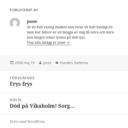
PUBLICERAT AV
josse
Är en helt vanlig student som lever ett helt vanligt liv
men har behov av att blogga av mig då nära och kära
inte längre orkar lyssna på mitt tjat.
Visa alla inlägg av josse
Postat
Författare
Kategorier
2008 maj 19
josse
Hunden
,
Katterna
Inläggsnavigering
FÖREGÅENDE
Frys frys
Föregående
inlägg:
NÄSTA
Död på Vikaholm! Sorg…
Nästa
inlägg:
Drivs med WordPress