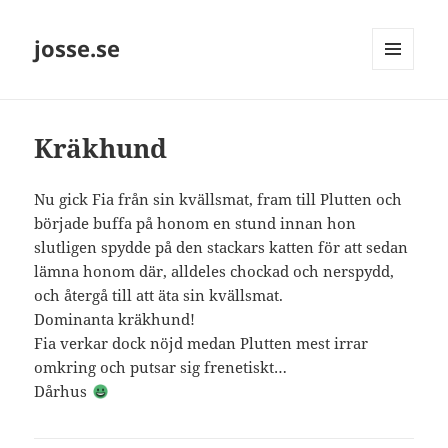
josse.se
MENY
OCH
WIDGETS
Kräkhund
Nu gick Fia från sin kvällsmat, fram till Plutten och
började buffa på honom en stund innan hon
slutligen spydde på den stackars katten för att sedan
lämna honom där, alldeles chockad och nerspydd,
och återgå till att äta sin kvällsmat.
Dominanta kräkhund!
Fia verkar dock nöjd medan Plutten mest irrar
omkring och putsar sig frenetiskt…
Dårhus