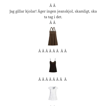
Â Â
Jag gillar kjolar! Äger ingen jeanskjol, skamligt, ska
ta tag i det.
Â Â
Â Â Â Â Â Â Â Â
Â Â Â Â Â Â Â Â