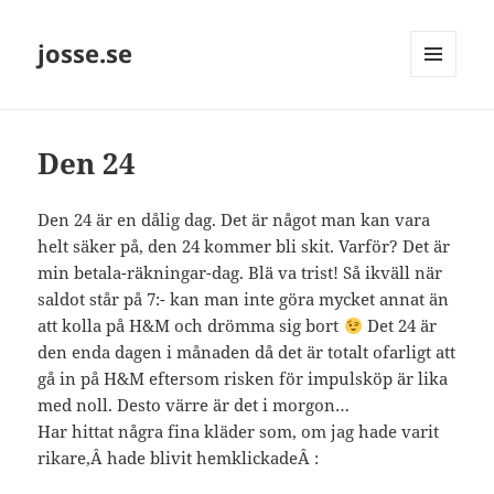
josse.se
MENY
OCH
WIDGETS
Den 24
Den 24 är en dålig dag. Det är något man kan vara
helt säker på, den 24 kommer bli skit. Varför? Det är
min betala-räkningar-dag. Blä va trist! Så ikväll när
saldot står på 7:- kan man inte göra mycket annat än
att kolla på H&M och drömma sig bort
Det 24 är
den enda dagen i månaden då det är totalt ofarligt att
gå in på H&M eftersom risken för impulsköp är lika
med noll. Desto värre är det i morgon…
Har hittat några fina kläder som, om jag hade varit
rikare,Â hade blivit hemklickadeÂ :