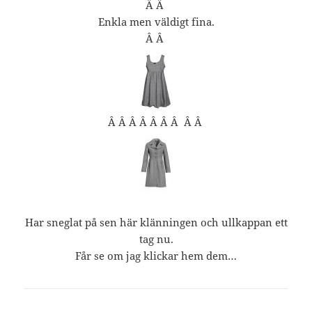
Â Â
Enkla men väldigt fina.
Â Â
Â Â Â Â Â Â Â Â Â
Har sneglat på sen här klänningen och ullkappan ett
tag nu.
Får se om jag klickar hem dem…