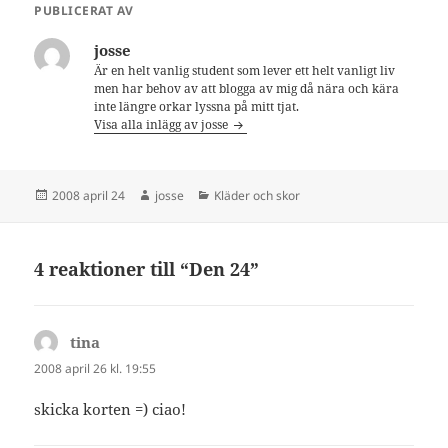
PUBLICERAT AV
josse
Är en helt vanlig student som lever ett helt vanligt liv
men har behov av att blogga av mig då nära och kära
inte längre orkar lyssna på mitt tjat.
Visa alla inlägg av josse
Postat
Författare
Kategorier
2008 april 24
josse
Kläder och skor
4 reaktioner till “Den 24”
tina
skriver:
2008 april 26 kl. 19:55
skicka korten =) ciao!