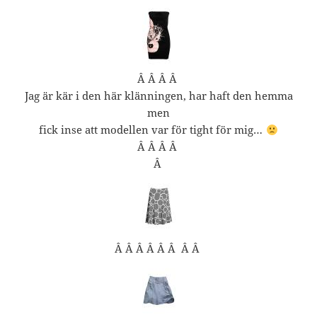
Â Â Â Â
Jag är kär i den här klänningen, har haft den hemma
men
fick inse att modellen var för tight för mig…
Â Â Â Â
Â
Â Â Â Â Â Â Â Â