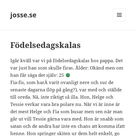
josse.se
MENY
OCH
WIDGETS
Födelsedagskalas
Igår kväll var vi på födelsedagskalas hos pappa. Det
var just han som skulle firas. Ålder: Okänd men om
han får säga det själv: 25
Fia-fis, som harÂ varit ovanligt nere och sur de
senaste dagarna (löp på gång?), var med och ställde
till oreda. Nä, inte riktigt så illa. Hon, Helge och
Tessie verkar vara bra polare nu. När vi är inne är
det mest Helge och Fia som busar men sen när man
går ut vill Tessie gärna vara med. Hon är snabb som
satan och de andra har inte en chans att komma ifatt
henne. Hon springer skiten ur dem helt enkelt, go