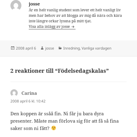
josse
Är en helt vanlig student som lever ett helt vanligt liv
men har behov av att blogga av mig då nära och kära
inte längre orkar lyssna på mitt tjat.
Visa alla inlägg av josse
Postat
Författare
Kategorier
2008 april 6
josse
Inredning
,
Vanliga vardagen
2 reaktioner till “Födelsedagskalas”
Carina
skriver:
2008 april 6 kl. 10:42
Den koppen är ssåå fin. Ni får ju bara dyra
presenter. Måste man förlova sig för att få så fina
saker som ni fått?