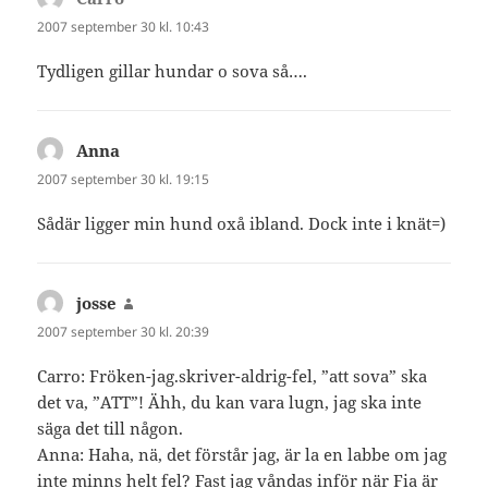
2007 september 30 kl. 10:43
Tydligen gillar hundar o sova så….
Anna
skriver:
2007 september 30 kl. 19:15
Sådär ligger min hund oxå ibland. Dock inte i knät=)
josse
skriver:
2007 september 30 kl. 20:39
Carro: Fröken-jag.skriver-aldrig-fel, ”att sova” ska
det va, ”ATT”! Ähh, du kan vara lugn, jag ska inte
säga det till någon.
Anna: Haha, nä, det förstår jag, är la en labbe om jag
inte minns helt fel? Fast jag våndas inför när Fia är