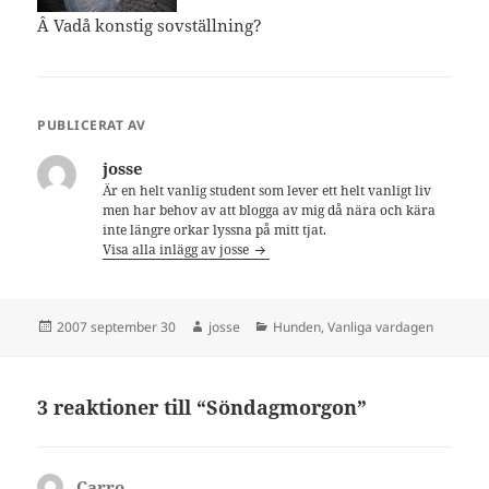
Â Vadå konstig sovställning?
PUBLICERAT AV
josse
Är en helt vanlig student som lever ett helt vanligt liv
men har behov av att blogga av mig då nära och kära
inte längre orkar lyssna på mitt tjat.
Visa alla inlägg av josse
Postat
Författare
Kategorier
2007 september 30
josse
Hunden
,
Vanliga vardagen
3 reaktioner till “Söndagmorgon”
Carro
skriver: