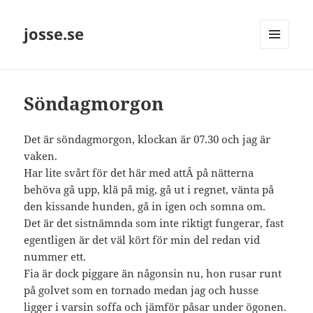
josse.se
MENY
OCH
WIDGETS
Söndagmorgon
Det är söndagmorgon, klockan är 07.30 och jag är
vaken.
Har lite svårt för det här med attÂ på nätterna
behöva gå upp, klä på mig, gå ut i regnet, vänta på
den kissande hunden, gå in igen och somna om.
Det är det sistnämnda som inte riktigt fungerar, fast
egentligen är det väl kört för min del redan vid
nummer ett.
Fia är dock piggare än någonsin nu, hon rusar runt
på golvet som en tornado medan jag och husse
ligger i varsin soffa och jämför påsar under ögonen.