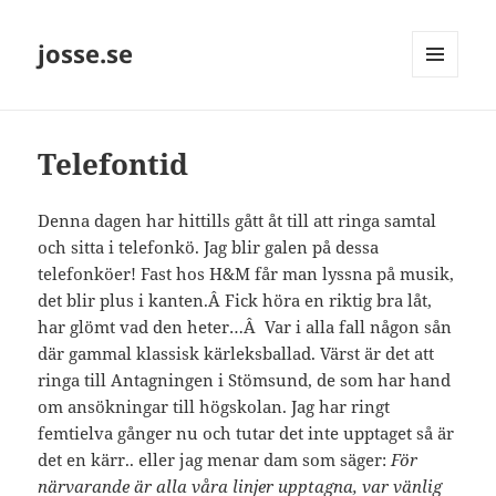
josse.se
MENY
OCH
WIDGETS
Telefontid
Denna dagen har hittills gått åt till att ringa samtal
och sitta i telefonkö. Jag blir galen på dessa
telefonköer! Fast hos H&M får man lyssna på musik,
det blir plus i kanten.Â Fick höra en riktig bra låt,
har glömt vad den heter…Â Var i alla fall någon sån
där gammal klassisk kärleksballad. Värst är det att
ringa till Antagningen i Stömsund, de som har hand
om ansökningar till högskolan. Jag har ringt
femtielva gånger nu och tutar det inte upptaget så är
det en kärr.. eller jag menar dam som säger:
För
närvarande är alla våra linjer upptagna, var vänlig