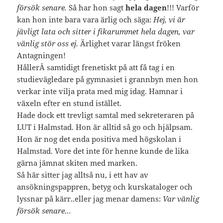
försök senare.
Så har hon sagt
hela dagen
!!! Varför
kan hon inte bara vara ärlig och säga:
Hej, vi är
jävligt lata och sitter i fikarummet hela dagen, var
vänlig stör oss ej.
Ärlighet varar längst fröken
Antagningen!
HållerÂ samtidigt frenetiskt på att få tag i en
studievägledare på gymnasiet i grannbyn men hon
verkar inte vilja prata med mig idag. Hamnar i
växeln efter en stund istället.
Hade dock ett trevligt samtal med sekreteraren på
LUT i Halmstad. Hon är alltid så go och hjälpsam.
Hon är nog det enda positiva med högskolan i
Halmstad. Vore det inte för henne kunde de lika
gärna jämnat skiten med marken.
Så här sitter jag alltså nu, i ett hav av
ansökningspappren, betyg och kurskataloger och
lyssnar på kärr..eller jag menar damens:
Var vänlig
försök senare…