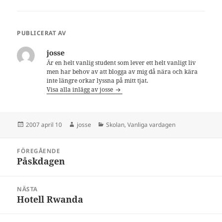
PUBLICERAT AV
josse
Är en helt vanlig student som lever ett helt vanligt liv
men har behov av att blogga av mig då nära och kära
inte längre orkar lyssna på mitt tjat.
Visa alla inlägg av josse
Postat
Författare
Kategorier
2007 april 10
josse
Skolan
,
Vanliga vardagen
Inläggsnavigering
FÖREGÅENDE
Påskdagen
Föregående
inlägg:
NÄSTA
Hotell Rwanda
Nästa
inlägg: