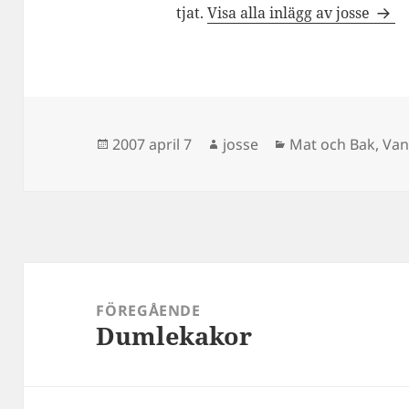
tjat.
Visa alla inlägg av josse
Postat
Författare
Kategorier
2007 april 7
josse
Mat och Bak
,
Van
Inläggsnavigering
FÖREGÅENDE
Dumlekakor
Föregående
inlägg: