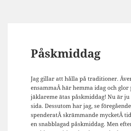
Påskmiddag
Jag gillar att hålla på traditioner. Äv
ensammaÂ här hemma idag och glor p
jäklareme ätas påskmiddag! Nu är ju 
sida. Dessutom har jag, se föregående
spenderatÂ skrämmande mycketÂ tid i 
en snabblagad påskmiddag. Men efte