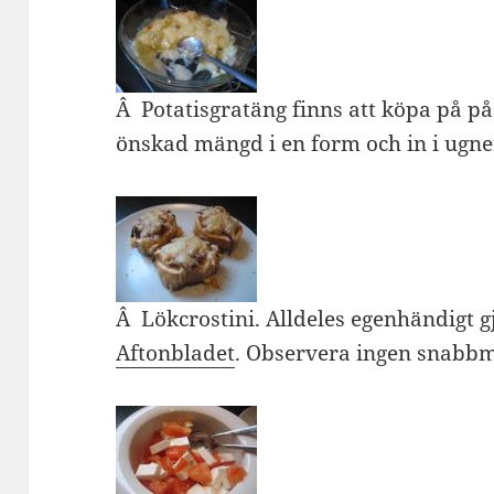
Â Potatisgratäng finns att köpa på pås
önskad mängd i en form och in i ugnen
Â Lökcrostini. Alldeles egenhändigt g
Aftonbladet
. Observera ingen snabbma