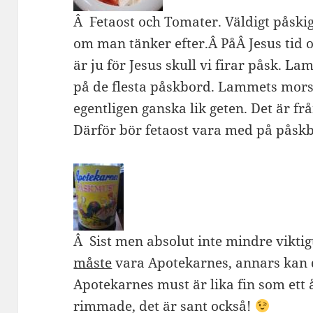
Â Fetaost och Tomater. Väldigt påskigt
om man tänker efter.Â PåÂ Jesus tid 
är ju för Jesus skull vi firar påsk. L
på de flesta påskbord. Lammets morsa
egentligen ganska lik geten. Det är fr
Därför bör fetaost vara med på påskbo
Â Sist men absolut inte mindre viktig
måste
vara Apotekarnes, annars kan de
Apotekarnes must är lika fin som ett 
rimmade, det är sant också!