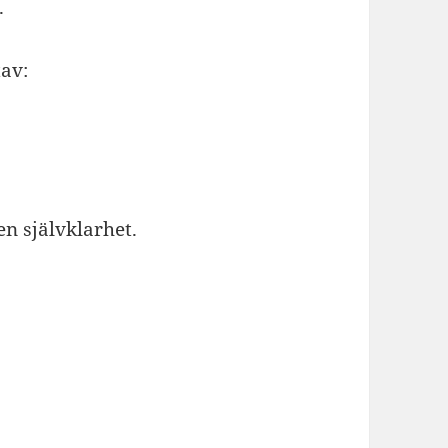
.
av:
en självklarhet.