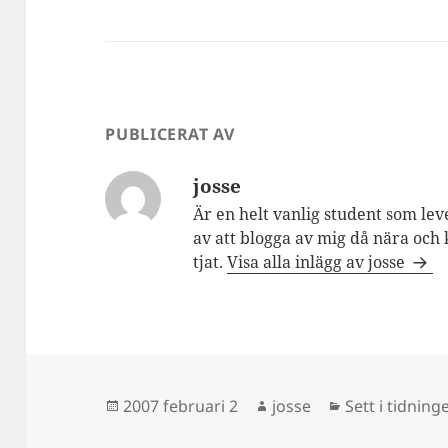
PUBLICERAT AV
josse
Är en helt vanlig student som lev
av att blogga av mig då nära och 
tjat.
Visa alla inlägg av josse
Postat
Författare
Kategorier
2007 februari 2
josse
Sett i tidning