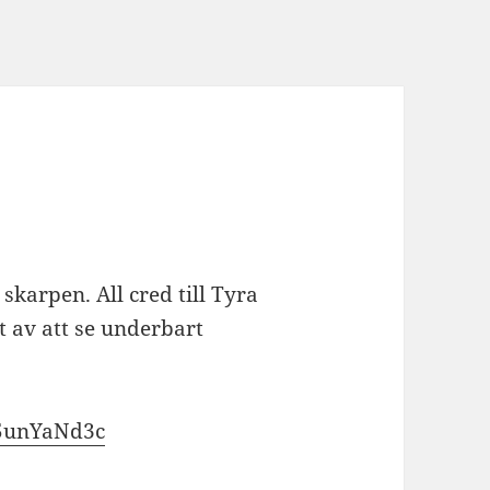
karpen. All cred till Tyra
t av att se underbart
J5unYaNd3c