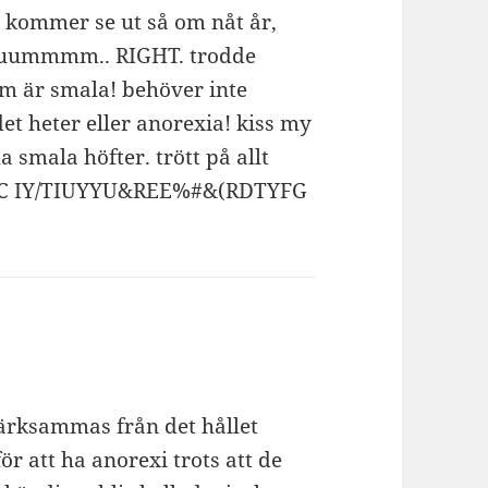
te kommer se ut så om nåt år,
 huuummmm.. RIGHT. trodde
m är smala! behöver inte
det heter eller anorexia! kiss my
a smala höfter. trött på allt
/%TC IY/TIUYYU&REE%#&(RDTYFG
ärksammas från det hållet
ör att ha anorexi trots att de