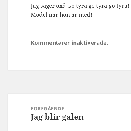
Jag säger oxå Go tyra go tyra go tyra!
Model när hon är med!
Kommentarer inaktiverade.
Inläggsnavigering
FÖREGÅENDE
Jag blir galen
Föregående
inlägg: