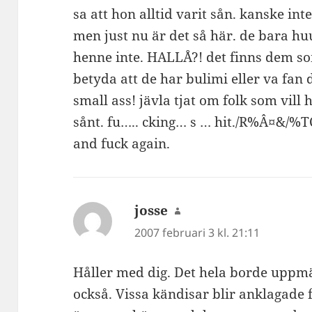
sa att hon alltid varit sån. kanske in
men just nu är det så här. de bara
henne inte. HALLÅ?! det finns dem so
betyda att de har bulimi eller va fan 
small ass! jävla tjat om folk som vill h
sånt. fu….. cking… s … hit./R%Â¤&
and fuck again.
josse
skriver:
2007 februari 3 kl. 21:11
Håller med dig. Det hela borde uppm
också. Vissa kändisar blir anklagade f