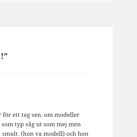
!”
 för ett tag sen. om modeller
j, som typ såg ut som mej men
å smalt. (hon va modell) och hon