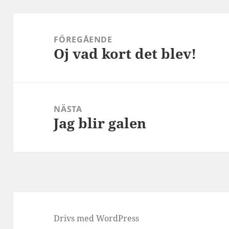
Inläggsnavigering
FÖREGÅENDE
Oj vad kort det blev!
Föregående
inlägg:
NÄSTA
Jag blir galen
Nästa
inlägg:
Drivs med WordPress