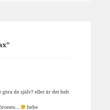
ax”
öra de själv? eller är det helt
 öronen…
hehe