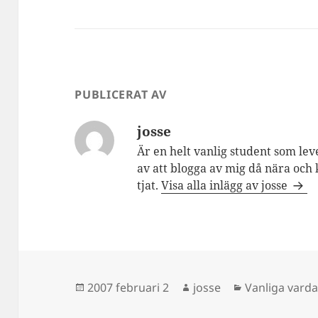
PUBLICERAT AV
josse
Är en helt vanlig student som lev
av att blogga av mig då nära och 
tjat.
Visa alla inlägg av josse
Postat
Författare
Kategorier
2007 februari 2
josse
Vanliga vard