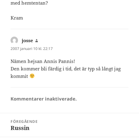
med hemtentan?
Kram
josse
skriver:
2007 januari 10 kl. 22:17
Nämen hejsan Annis Pannis!
Den kommer bli färdig i tid, det är typ så långt jag
kommit
Kommentarer inaktiverade.
Inläggsnavigering
FÖREGÅENDE
Russin
Föregående
inlägg: