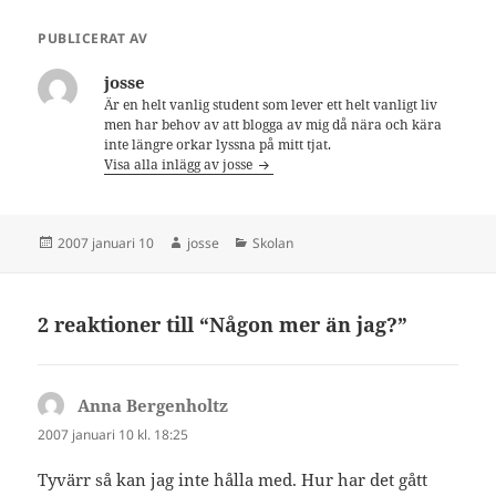
PUBLICERAT AV
josse
Är en helt vanlig student som lever ett helt vanligt liv
men har behov av att blogga av mig då nära och kära
inte längre orkar lyssna på mitt tjat.
Visa alla inlägg av josse
Postat
Författare
Kategorier
2007 januari 10
josse
Skolan
2 reaktioner till “Någon mer än jag?”
Anna Bergenholtz
skriver:
2007 januari 10 kl. 18:25
Tyvärr så kan jag inte hålla med. Hur har det gått