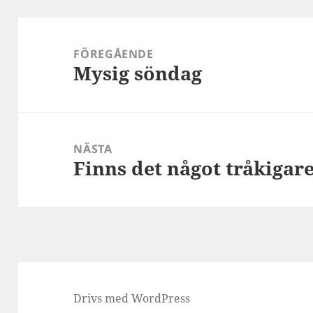
Inläggsnavigering
FÖREGÅENDE
Mysig söndag
Föregående
inlägg:
NÄSTA
Finns det något tråkigar
Nästa
inlägg:
Drivs med WordPress