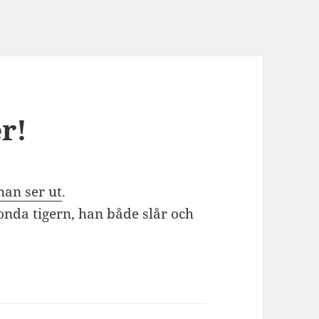
er!
han ser ut
.
onda tigern, han både slår och