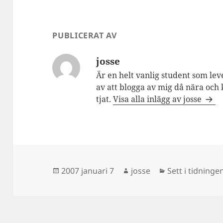
PUBLICERAT AV
josse
Är en helt vanlig student som lev
av att blogga av mig då nära och 
tjat.
Visa alla inlägg av josse
Postat
Författare
Kategorier
2007 januari 7
josse
Sett i tidninge