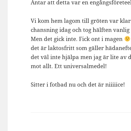
Antar att detta var en engångsförete
Vi kom hem lagom till gröten var klar
chansning idag och tog hälften vanlig 
Men det gick inte. Fick ont i magen
det är laktosfritt som gäller hädaneft
det väl inte hjälpa men jag är lite av
mot allt. Ett universalmedel!
Sitter i fotbad nu och det är niiiiice!