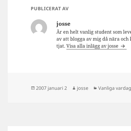
PUBLICERAT AV
josse
Är en helt vanlig student som lev
av att blogga av mig då nära och 
tjat.
Visa alla inlägg av josse
Postat
Författare
Kategorier
2007 januari 2
josse
Vanliga varda