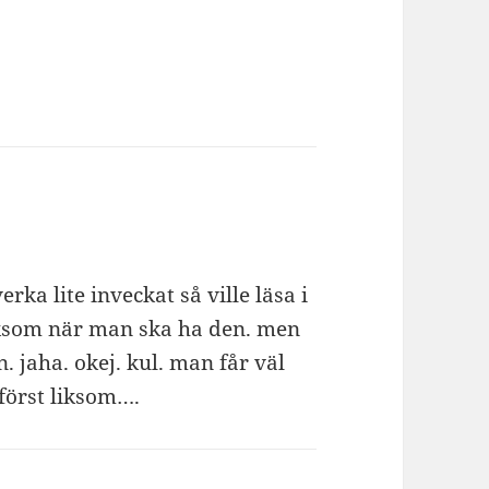
rka lite inveckat så ville läsa i
 liksom när man ska ha den. men
 jaha. okej. kul. man får väl
först liksom….