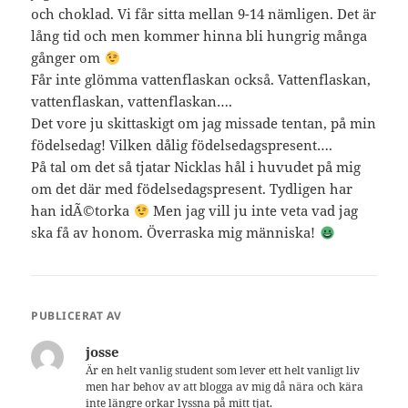
och choklad. Vi får sitta mellan 9-14 nämligen. Det är
lång tid och men kommer hinna bli hungrig många
gånger om
Får inte glömma vattenflaskan också. Vattenflaskan,
vattenflaskan, vattenflaskan….
Det vore ju skittaskigt om jag missade tentan, på min
födelsedag! Vilken dålig födelsedagspresent….
På tal om det så tjatar Nicklas hål i huvudet på mig
om det där med födelsedagspresent. Tydligen har
han idÃ©torka
Men jag vill ju inte veta vad jag
ska få av honom. Överraska mig människa!
PUBLICERAT AV
josse
Är en helt vanlig student som lever ett helt vanligt liv
men har behov av att blogga av mig då nära och kära
inte längre orkar lyssna på mitt tjat.