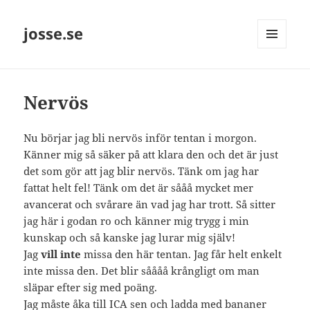
josse.se
MENY
OCH
WIDGETS
Nervös
Nu börjar jag bli nervös inför tentan i morgon.
Känner mig så säker på att klara den och det är just
det som gör att jag blir nervös. Tänk om jag har
fattat helt fel! Tänk om det är sååå mycket mer
avancerat och svårare än vad jag har trott. Så sitter
jag här i godan ro och känner mig trygg i min
kunskap och så kanske jag lurar mig själv!
Jag
vill inte
missa den här tentan. Jag får helt enkelt
inte missa den. Det blir såååå krångligt om man
släpar efter sig med poäng.
Jag måste åka till ICA sen och ladda med bananer