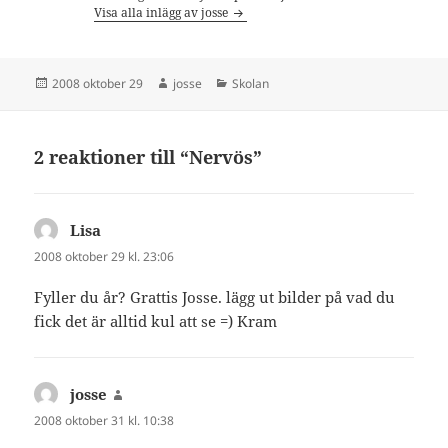
Visa alla inlägg av josse
Postat
Författare
Kategorier
2008 oktober 29
josse
Skolan
2 reaktioner till “Nervös”
Lisa
skriver:
2008 oktober 29 kl. 23:06
Fyller du år? Grattis Josse. lägg ut bilder på vad du
fick det är alltid kul att se =) Kram
josse
skriver:
2008 oktober 31 kl. 10:38