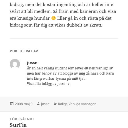
bidrag, men det kostar ingenting och är heller inte
svårt att bli medlem. Så fram med kameran och visa
era knasiga hundar
Eller gå in och rösta på det
bidrag som får dig att vikas dubbelt av skratt.
PUBLICERAT AV
josse
Är en helt vanlig student som lever ett helt vanligt liv
men har behov av att blogga av mig då nära och kära
inte längre orkar lyssna på mitt tjat.
Visa alla inlägg av josse
Postat
Författare
Kategorier
2008 maj 9
josse
Roligt
,
Vanliga vardagen
Inläggsnavigering
FÖREGÅENDE
SurFia
Föregående