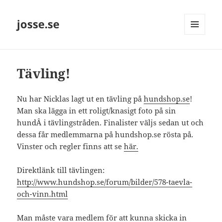
josse.se
MENY
OCH
WIDGETS
Tävling!
Nu har Nicklas lagt ut en tävling på
hundshop.se
!
Man ska lägga in ett roligt/knasigt foto på sin
hundÂ i tävlingstråden. Finalister väljs sedan ut och
dessa får medlemmarna på hundshop.se rösta på.
Vinster och regler finns att se
här.
Direktlänk till tävlingen:
http://www.hundshop.se/forum/bilder/578-taevla-
och-vinn.html
Man måste vara medlem för att kunna skicka in