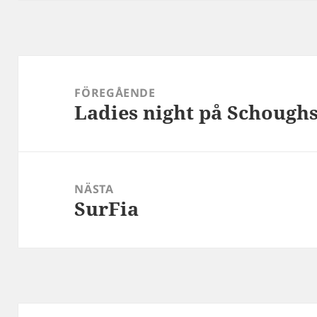
Inläggsnavigering
FÖREGÅENDE
Ladies night på Schoughs
Föregående
inlägg:
NÄSTA
SurFia
Nästa
inlägg: