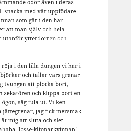
rämmande odör även i deras
ill snacka med vår uppfödare
 annan som går i den här
ner att man själv och hela
 utanför ytterdörren och
 röja i den lilla dungen vi har i
björkar och tallar vars grenar
g tvungen att plocka bort,
m sekatören och klippa bort en
ögon, såg fula ut. Vilken
a jättegrenar, jag fick mersmak
 åt mig att sluta och slet
haha, Josse-klipparkvinnan!