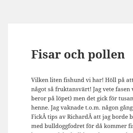
Fisar och pollen
Vilken liten fishund vi har! Höll på att
något så fruktansvärt! Jag vete fasen 
beror på löpet) men det gick för tus
henne. Jag vaknade t.o.m. någon gång i 
FickÂ tips av RichardÂ att jag borde
med bulldoggfodret för då kommer fis