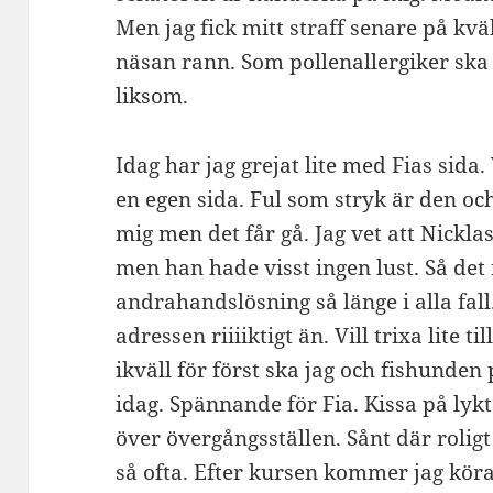
Men jag fick mitt straff senare på kv
näsan rann. Som pollenallergiker sk
liksom.
Idag har jag grejat lite med Fias sida. Y
en egen sida. Ful som stryk är den och
mig men det får gå. Jag vet att Nickla
men han hade visst ingen lust. Så det 
andrahandslösning så länge i alla fall
adressen riiiiktigt än. Vill trixa lite t
ikväll för först ska jag och fishund
idag. Spännande för Fia. Kissa på lykt
över övergångsställen. Sånt där rolig
så ofta. Efter kursen kommer jag köra 