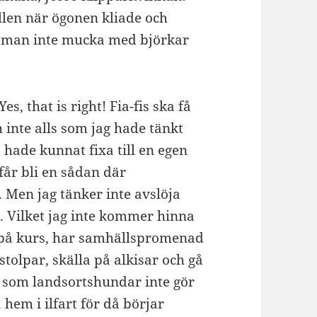
ällen när ögonen kliade och
a man inte mucka med björkar
es, that is right! Fia-fis ska få
 inte alls som jag hade tänkt
s hade kunnat fixa till en egen
får bli en sådan där
. Men jag tänker inte avslöja
ill. Vilket jag inte kommer hinna
en på kurs, har samhällspromenad
stolpar, skälla på alkisar och gå
t som landsortshundar inte gör
hem i ilfart för då börjar