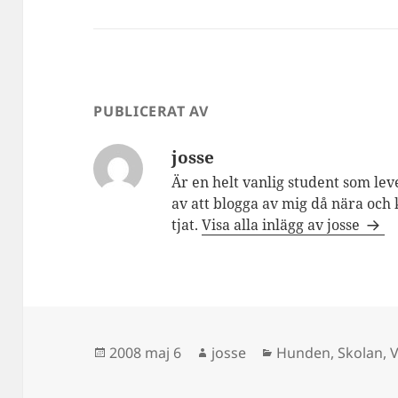
PUBLICERAT AV
josse
Är en helt vanlig student som lev
av att blogga av mig då nära och 
tjat.
Visa alla inlägg av josse
Postat
Författare
Kategorier
2008 maj 6
josse
Hunden
,
Skolan
,
V