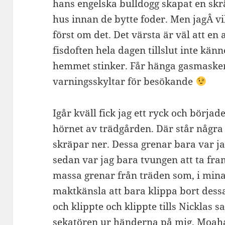
hans engelska bulldogg skapat en sk
hus innan de bytte foder. Men jagÂ v
först om det. Det värsta är väl att en
fisdoften hela dagen tillslut inte kän
hemmet stinker. Får hänga gasmasker
varningsskyltar för besökande
Igår kväll fick jag ett ryck och började
hörnet av trädgården. Där står några 
skräpar ner. Dessa grenar bara var ja
sedan var jag bara tvungen att ta fra
massa grenar från träden som, i mina 
maktkänsla att bara klippa bort dess
och klippte och klippte tills Nicklas sa
sekatören ur händerna på mig. Moaha