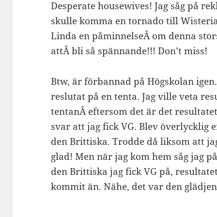
Desperate housewives! Jag såg på rek
skulle komma en tornado till Wisteri
Linda en påminnelseÂ om denna stor
attÂ bli så spännande!!! Don’t miss!
Btw, är förbannad på Högskolan igen. 
reslutat på en tenta. Jag ville veta r
tentanÂ eftersom det är det resultatet 
svar att jag fick VG. Blev överlycklig e
den Brittiska. Trodde då liksom att ja
glad! Men när jag kom hem såg jag på n
den Brittiska jag fick VG på, resultat
kommit än. Nähe, det var den glädje