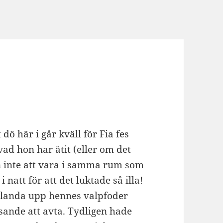
 dö här i går kväll för Fia fes
vad hon har ätit (eller om det
an inte att vara i samma rum som
natt för att det luktade så illa!
 blanda upp hennes valpfoder
ande att avta. Tydligen hade