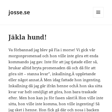
josse.se
MENY
OCH
WIDGETS
Jäkla hund!
Va förbannad jag blev på Fia i morse! Vi gick vår
morgonpromenad och hon ville inte göra ett enda
kommando jag gav. Inte för att jag tjatade eller så,
brukar alltid bryta promenaden då och då för att
göra sitt – stanna kvar”, inkallning,Â uppletande
eller något annat.Â Men idag fattade hon ingenting.
Inkallning då jag går ifrån henne ochÂ hon ska sitta
kvar var helt omöjligt att göra, hon bara traskade
efter. Men hon kan ju för fasen sånt!Â Hon ville inte
sitta, hon ville inte komma, hon ville ingenting! Så
jag sket i henne. Hon fick gå där och nosa i backen