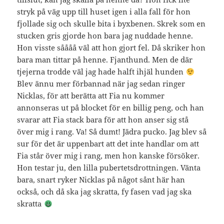
stryk på väg upp till huset igen i alla fall för hon
fjollade sig och skulle bita i byxbenen. Skrek som en
stucken gris gjorde hon bara jag nuddade henne.
Hon visste såååå väl att hon gjort fel. Då skriker hon
bara man tittar på henne. Fjanthund. Men de där
tjejerna trodde väl jag hade halft ihjäl hunden
Blev ännu mer förbannad när jag sedan ringer
Nicklas, för att berätta att Fia nu kommer
annonseras ut på blocket för en billig peng, och han
svarar att Fia stack bara för att hon anser sig stå
över mig i rang. Va! Så dumt! Jädra pucko. Jag blev så
sur för det är uppenbart att det inte handlar om att
Fia står över mig i rang, men hon kanske försöker.
Hon testar ju, den lilla pubertetsdrottningen. Vänta
bara, snart ryker Nicklas på något sånt här han
också, och då ska jag skratta, fy fasen vad jag ska
skratta