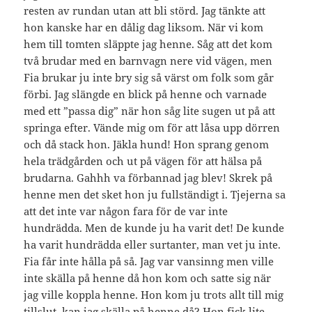
resten av rundan utan att bli störd. Jag tänkte att
hon kanske har en dålig dag liksom. När vi kom
hem till tomten släppte jag henne. Såg att det kom
två brudar med en barnvagn nere vid vägen, men
Fia brukar ju inte bry sig så värst om folk som går
förbi. Jag slängde en blick på henne och varnade
med ett ”passa dig” när hon såg lite sugen ut på att
springa efter. Vände mig om för att låsa upp dörren
och då stack hon. Jäkla hund! Hon sprang genom
hela trädgården och ut på vägen för att hälsa på
brudarna. Gahhh va förbannad jag blev! Skrek på
henne men det sket hon ju fullständigt i. Tjejerna sa
att det inte var någon fara för de var inte
hundrädda. Men de kunde ju ha varit det! De kunde
ha varit hundrädda eller surtanter, man vet ju inte.
Fia får inte hålla på så. Jag var vansinng men ville
inte skälla på henne då hon kom och satte sig när
jag ville koppla henne. Hon kom ju trots allt till mig
tillslut, kan jag skälla på henne då? Hon fick lite