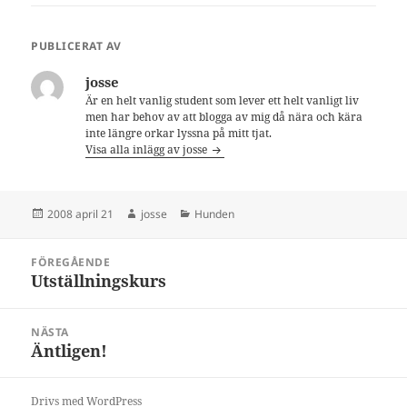
PUBLICERAT AV
josse
Är en helt vanlig student som lever ett helt vanligt liv
men har behov av att blogga av mig då nära och kära
inte längre orkar lyssna på mitt tjat.
Visa alla inlägg av josse
Postat
Författare
Kategorier
2008 april 21
josse
Hunden
Inläggsnavigering
FÖREGÅENDE
Utställningskurs
Föregående
inlägg:
NÄSTA
Äntligen!
Nästa
inlägg:
Drivs med WordPress