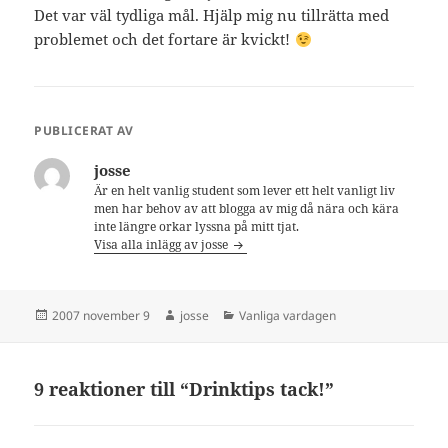
Det var väl tydliga mål. Hjälp mig nu tillrätta med
problemet och det fortare är kvickt!
PUBLICERAT AV
josse
Är en helt vanlig student som lever ett helt vanligt liv
men har behov av att blogga av mig då nära och kära
inte längre orkar lyssna på mitt tjat.
Visa alla inlägg av josse
Postat
Författare
Kategorier
2007 november 9
josse
Vanliga vardagen
9 reaktioner till “Drinktips tack!”