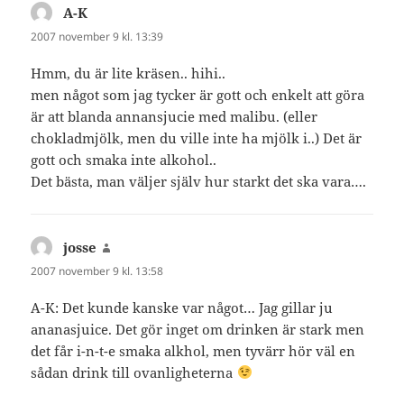
A-K
skriver:
2007 november 9 kl. 13:39
Hmm, du är lite kräsen.. hihi..
men något som jag tycker är gott och enkelt att göra
är att blanda annansjucie med malibu. (eller
chokladmjölk, men du ville inte ha mjölk i..) Det är
gott och smaka inte alkohol..
Det bästa, man väljer själv hur starkt det ska vara….
josse
skriver:
2007 november 9 kl. 13:58
A-K: Det kunde kanske var något… Jag gillar ju
ananasjuice. Det gör inget om drinken är stark men
det får i-n-t-e smaka alkhol, men tyvärr hör väl en
sådan drink till ovanligheterna