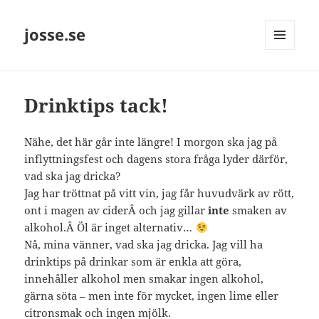
josse.se
MENY
OCH
WIDGETS
Drinktips tack!
Nähe, det här går inte längre! I morgon ska jag på
inflyttningsfest och dagens stora fråga lyder därför,
vad ska jag dricka?
Jag har tröttnat på vitt vin, jag får huvudvärk av rött,
ont i magen av ciderÂ och jag gillar
inte
smaken av
alkohol.Â Öl är inget alternativ…
Nå, mina vänner, vad ska jag dricka. Jag vill ha
drinktips på drinkar som är enkla att göra,
innehåller alkohol men smakar ingen alkohol,
gärna söta – men inte för mycket, ingen lime eller
citronsmak och ingen mjölk.