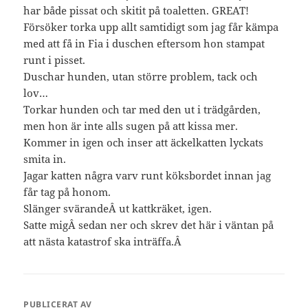
har både pissat och skitit på toaletten. GREAT!
Försöker torka upp allt samtidigt som jag får kämpa
med att få in Fia i duschen eftersom hon stampat
runt i pisset.
Duschar hunden, utan större problem, tack och
lov…
Torkar hunden och tar med den ut i trädgården,
men hon är inte alls sugen på att kissa mer.
Kommer in igen och inser att äckelkatten lyckats
smita in.
Jagar katten några varv runt köksbordet innan jag
får tag på honom.
Slänger svärandeÂ ut kattkräket, igen.
Satte migÂ sedan ner och skrev det här i väntan på
att nästa katastrof ska inträffa.Â
PUBLICERAT AV