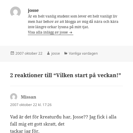
josse
Är en helt vanlig student som lever ett helt vanligt liv
men har behov av att blogga av mig då nära och kära
inte längre orkar lyssna på mitt tjat.
Visa alla inlägg av josse
Postat
Författare
Kategorier
2007 oktober 22
josse
Vanliga vardagen
2 reaktioner till “Vilken start på veckan!”
Missan
skriver:
2007 oktober 22 kl. 17:26
Vad är det för `kreatur`du har, Josse?? Jag fick i alla
fall mig ett gott skratt, det
tackar jag för.