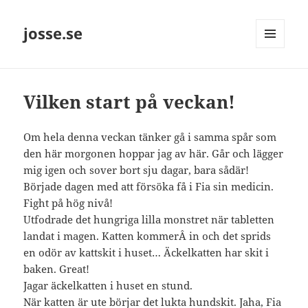
josse.se
MENY
OCH
WIDGETS
Vilken start på veckan!
Om hela denna veckan tänker gå i samma spår som
den här morgonen hoppar jag av här. Går och lägger
mig igen och sover bort sju dagar, bara sådär!
Började dagen med att försöka få i Fia sin medicin.
Fight på hög nivå!
Utfodrade det hungriga lilla monstret när tabletten
landat i magen. Katten kommerÂ in och det sprids
en odör av kattskit i huset… Äckelkatten har skit i
baken. Great!
Jagar äckelkatten i huset en stund.
När katten är ute börjar det lukta hundskit. Jaha, Fia