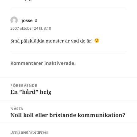
josse
skriver:
2007 oktober 24 kl. 8:18
Små pälsklädda monster är vad de är!
Kommentarer inaktiverade.
Inläggsnavigering
FÖREGÅENDE
En ”hård” helg
Föregående
inlägg:
NÄSTA
Noll koll eller bristande kommunikation?
Nästa
inlägg:
Drivs med WordPress