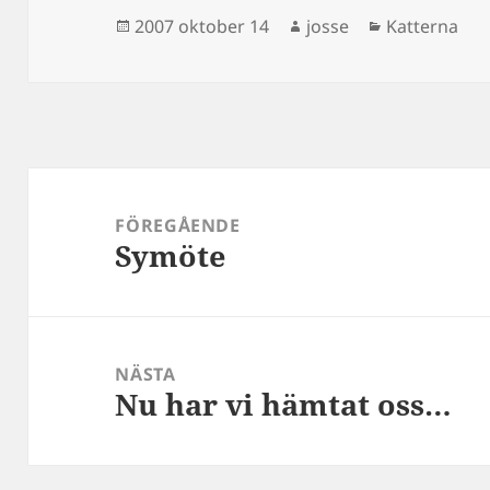
Postat
Författare
Kategorier
2007 oktober 14
josse
Katterna
Inläggsnavigering
FÖREGÅENDE
Symöte
Föregående
inlägg:
NÄSTA
Nu har vi hämtat oss…
Nästa
inlägg: