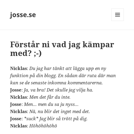
josse.se
MENY
OCH
WIDGETS
Förstår ni vad jag kämpar
med? ;-)
Nicklas
:
Du jag har tänkt att lägga upp en ny
funktion på din blogg. En sådan där ruta där man
kan se de senaste inkomna kommentarerna.
Josse
:
Ja, va bra! Det skulle jag vilja ha.
Nicklas
:
Men det får du inte.
Josse
:
Men… men du sa ju nyss…
Nicklas
:
Nä, nu blir det inget med det.
Josse
:
*suck* Jag blir så trött på dig.
Nicklas
:
Höhöhöhöhö