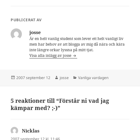
PUBLICERAT AV
josse
Är en helt vanlig student som lever ett helt vanligt liv
men har behov av att blogga av mig då nära och kära
inte längre orkar lyssna på mitt tjat.
Visa alla inlägg av josse
Postat
Författare
Kategorier
2007 september 12
josse
Vanliga vardagen
5 reaktioner till “Förstår ni vad jag
kämpar med? ;-)”
Nicklas
skriver:
2007 september 12 kl. 11:46