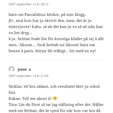
2007 september 12 kl. 20:12
bara om Pascalidous böcker, på min blogg..
JO.. asså hon har ju skrivit den, men, det är ju
intervjuver! haha. så att det kan ju va så att nån kan
va liet dryg…
å ja.. brittan hade lite för konstiga kläder på sej å allt
men.. liksom…. fuck brittab nu liksom! bara om
henne å paris. börjar bli tråkigt… hit med en ny!
josse
skriver:
2007 september 13 kl. 21:09
Nicklas: ett bra sådant, och resultatet blev ju också
fint.
Kakan: Tell me about it!
Tina: Läs du först så tar jag ställning efter det. Håller
med om Brittan, det är synd för när hon var bra då