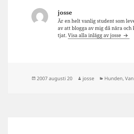
josse
Är en helt vanlig student som lev
av att blogga av mig då nära och 
tjat.
Visa alla inlägg av josse
Postat
Författare
Kategorier
2007 augusti 20
josse
Hunden
,
Van