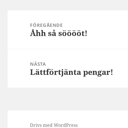
Inläggsnavigering
FÖREGÅENDE
Åhh så sööööt!
Föregående
inlägg:
NÄSTA
Lättförtjänta pengar!
Nästa
inlägg:
Drivs med WordPress