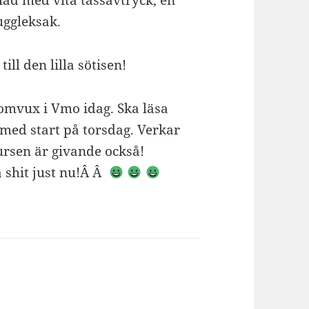
läd med vita tassavtryck, en
uggleksak.
ill den lilla sötisen!
 komvux i Vmo idag. Ska läsa
 med start på torsdag. Verkar
ursen är givande också!
a shit just nu!Â Â