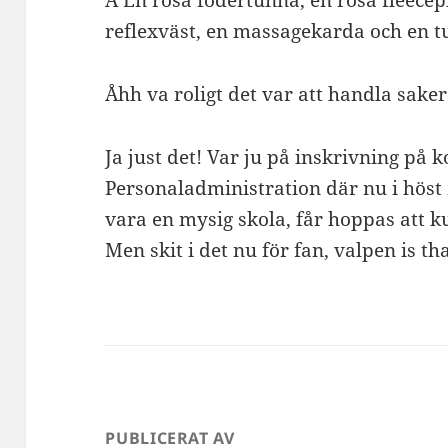
Â En rosa fodertunna, en rosa fleecep
reflexväst, en massagekarda och en t
Åhh va roligt det var att handla saker t
Ja just det! Var ju på inskrivning på
Personaladministration där nu i höst
vara en mysig skola, får hoppas att k
Men skit i det nu för fan, valpen is th
PUBLICERAT AV