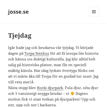
josse.se
MENY
OCH
WIDGETS
Tjejdag
Igår hade jag och brudarna vår tjejdag. Vi började
dagen på
Torpa Stenhus
för att få insupa lite historia
och känna oss duktigt kulturella. Jag blir alltid helt
salig på historiska platser, man får en speciell
mäktig känsla. Har idag lyckats övertyga Nicko om
att vi måste åka till Torpa för en guidad tur snart. Jag
vill veta mer!Â
Nästa stopp blev
Borås djurpark
. Fula djur, söta djur
och 5 vansinnigt snygga brudar – vi
Dagens
motion fick vi utan tvekan på djurparken! Upp och
ner, upp och ner i backarna.