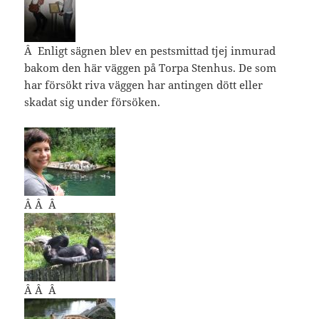
Â Enligt sägnen blev en pestsmittad tjej inmurad
bakom den här väggen på Torpa Stenhus. De som
har försökt riva väggen har antingen dött eller
skadat sig under försöken.
Â Â Â
Â Â Â