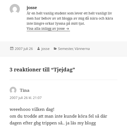
josse
Är en helt vanlig student som lever ett helt vanligt liv
men har behov av att blogga av mig då nära och kära
inte längre orkar lyssna på mitt tjat.
Visa alla inlägg av josse
Postat
Författare
Kategorier
2007 juli 26
josse
Semester
,
Vännerna
3 reaktioner till “Tjejdag”
Tina
skriver:
2007 juli 26 kl. 21:07
weeehooo vilken dag!
om du trodde att man inte kunde köra fel så där
dagen efter gbg trippen så.. ja läs my blogg