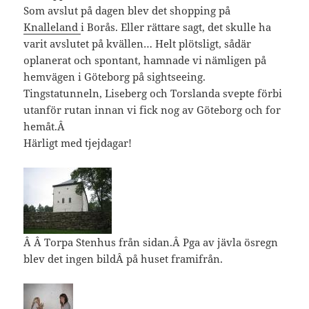
Som avslut på dagen blev det shopping på
Knalleland
i Borås. Eller rättare sagt, det skulle ha
varit avslutet på kvällen… Helt plötsligt, sådär
oplanerat och spontant, hamnade vi nämligen på
hemvägen i Göteborg på sightseeing.
Tingstatunneln, Liseberg och Torslanda svepte förbi
utanför rutan innan vi fick nog av Göteborg och for
hemåt.Â
Härligt med tjejdagar!
Â Â Torpa Stenhus från sidan.Â Pga av jävla ösregn
blev det ingen bildÂ på huset framifrån.