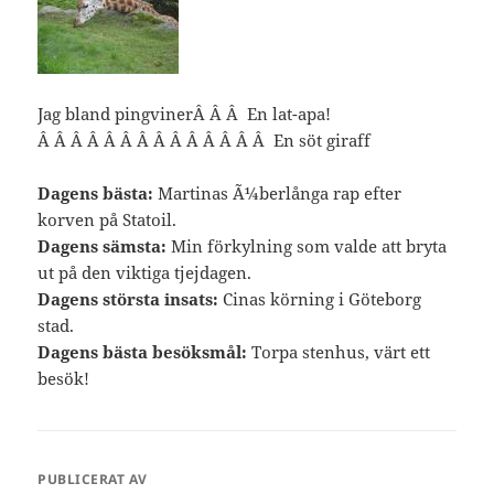
Jag bland pingvinerÂ Â Â En lat-apa!
Â Â Â Â Â Â Â Â Â Â Â Â Â Â En söt giraff
Dagens bästa:
Martinas Ã¼berlånga rap efter
korven på Statoil.
Dagens sämsta:
Min förkylning som valde att bryta
ut på den viktiga tjejdagen.
Dagens största insats:
Cinas körning i Göteborg
stad.
Dagens bästa besöksmål:
Torpa stenhus, värt ett
besök!
PUBLICERAT AV