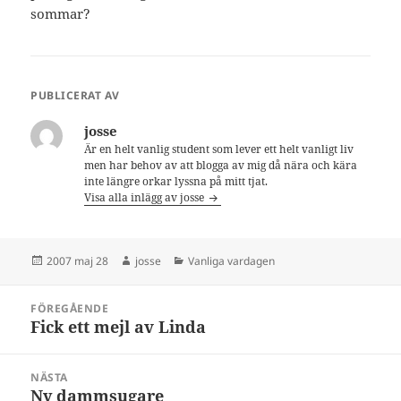
sommar?
PUBLICERAT AV
josse
Är en helt vanlig student som lever ett helt vanligt liv
men har behov av att blogga av mig då nära och kära
inte längre orkar lyssna på mitt tjat.
Visa alla inlägg av josse
Postat
Författare
Kategorier
2007 maj 28
josse
Vanliga vardagen
Inläggsnavigering
FÖREGÅENDE
Fick ett mejl av Linda
Föregående
inlägg:
NÄSTA
Ny dammsugare
Nästa