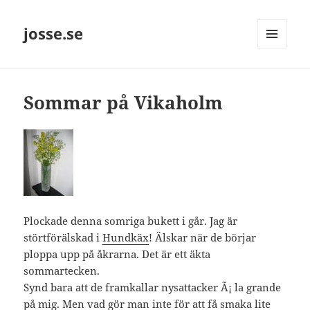
josse.se
MENY
OCH
WIDGETS
Sommar på Vikaholm
Plockade denna somriga bukett i går. Jag är
störtförälskad i
Hundkäx
! Älskar när de börjar
ploppa upp på åkrarna. Det är ett äkta
sommartecken.
Synd bara att de framkallar nysattacker Ã¡ la grande
på mig. Men vad gör man inte för att få smaka lite