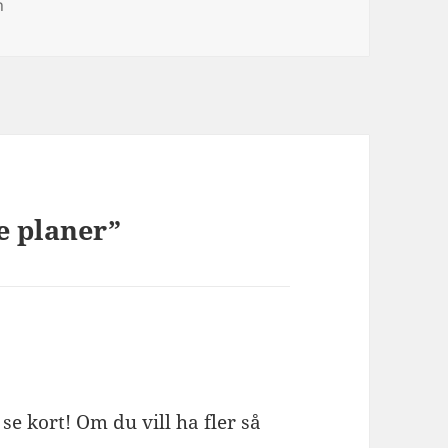
n
e planer”
 se kort! Om du vill ha fler så