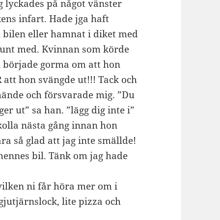
g lyckades på något vänster
ens infart. Hade jga haft
bilen eller hamnat i diket med
a runt med. Kvinnan som körde
h började gorma om att hon
R
att hon svängde ut!!! Tack och
 hände och försvarade mig. ”Du
ger ut” sa han. ”lägg dig inte i”
 kolla nästa gång innan hon
ra så glad att jag inte smällde!
 hennes bil. Tänk om jag hade
vilken ni får höra mer om i
gjutjärnslock, lite pizza och