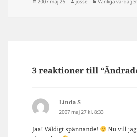
Postat
Författare
Kategorier
2007 maj 26
josse
Vanliga vardage
3 reaktioner till “Ändrad
Linda S
skriver:
2007 maj 27 kl. 8:33
Jaa! Väldigt spännande!
Nu vill jag