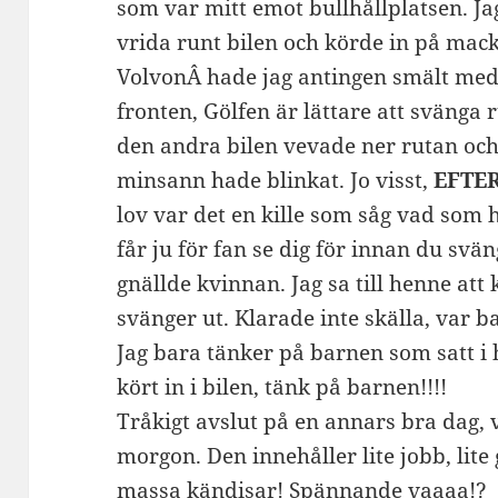
som var mitt emot bullhållplatsen. Ja
vrida runt bilen och körde in på mack
VolvonÂ hade jag antingen smält med 
fronten, Gölfen är lättare att sväng
den andra bilen vevade ner rutan oc
minsann hade blinkat. Jo visst,
EFTE
lov var det en kille som såg vad som
får ju för fan se dig för innan du svän
gnällde kvinnan. Jag sa till henne att
svänger ut. Klarade inte skälla, var ba
Jag bara tänker på barnen som satt i
kört in i bilen, tänk på barnen!!!!
Tråkigt avslut på en annars bra dag, 
morgon. Den innehåller lite jobb, lite 
massa kändisar! Spännande vaaaa!?