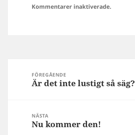
Kommentarer inaktiverade.
Inläggsnavigering
FÖREGÅENDE
Är det inte lustigt så säg
Föregående
inlägg:
NÄSTA
Nu kommer den!
Nästa
inlägg: