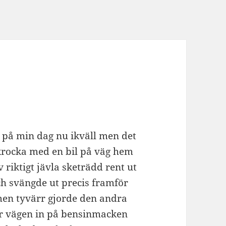
er på min dag nu ikväll men det
t krocka med en bil på väg hem
v riktigt jävla sketrädd rent ut
och svängde ut precis framför
men tyvärr gjorde den andra
ver vägen in på bensinmacken