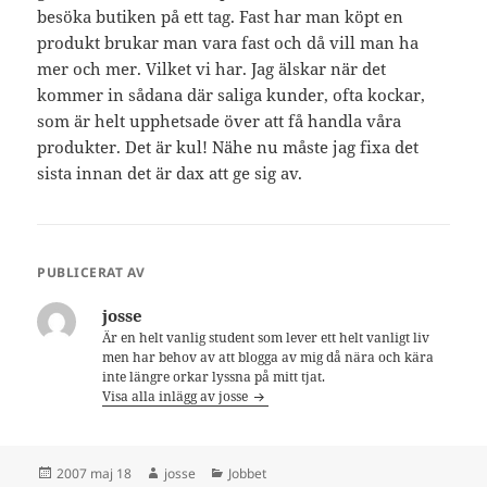
besöka butiken på ett tag. Fast har man köpt en
produkt brukar man vara fast och då vill man ha
mer och mer. Vilket vi har. Jag älskar när det
kommer in sådana där saliga kunder, ofta kockar,
som är helt upphetsade över att få handla våra
produkter. Det är kul! Nähe nu måste jag fixa det
sista innan det är dax att ge sig av.
PUBLICERAT AV
josse
Är en helt vanlig student som lever ett helt vanligt liv
men har behov av att blogga av mig då nära och kära
inte längre orkar lyssna på mitt tjat.
Visa alla inlägg av josse
Postat
Författare
Kategorier
2007 maj 18
josse
Jobbet