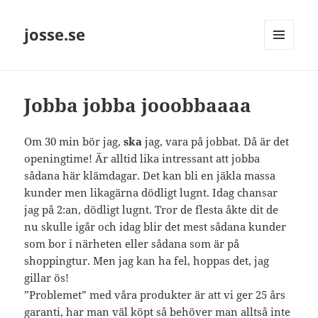
josse.se
MENY
OCH
WIDGETS
Jobba jobba jooobbaaaa
Om 30 min bör jag,
ska
jag, vara på jobbat. Då är det
openingtime! Är alltid lika intressant att jobba
sådana här klämdagar. Det kan bli en jäkla massa
kunder men likagärna dödligt lugnt. Idag chansar
jag på 2:an, dödligt lugnt. Tror de flesta åkte dit de
nu skulle igår och idag blir det mest sådana kunder
som bor i närheten eller sådana som är på
shoppingtur. Men jag kan ha fel, hoppas det, jag
gillar ös!
”Problemet” med våra produkter är att vi ger 25 års
garanti, har man väl köpt så behöver man alltså inte