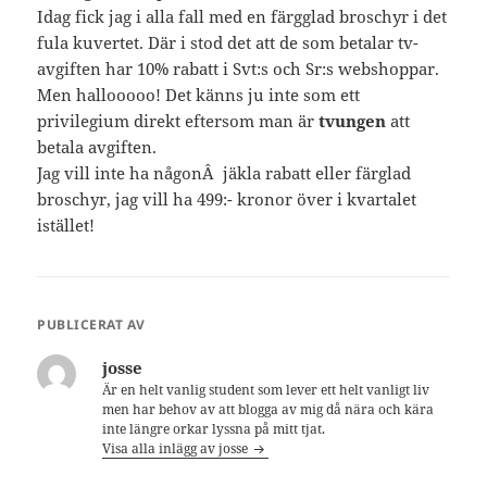
Idag fick jag i alla fall med en färgglad broschyr i det
fula kuvertet. Där i stod det att de som betalar tv-
avgiften har 10% rabatt i Svt:s och Sr:s webshoppar.
Men hallooooo! Det känns ju inte som ett
privilegium direkt eftersom man är
tvungen
att
betala avgiften.
Jag vill inte ha någonÂ jäkla rabatt eller färglad
broschyr, jag vill ha 499:- kronor över i kvartalet
istället!
PUBLICERAT AV
josse
Är en helt vanlig student som lever ett helt vanligt liv
men har behov av att blogga av mig då nära och kära
inte längre orkar lyssna på mitt tjat.
Visa alla inlägg av josse