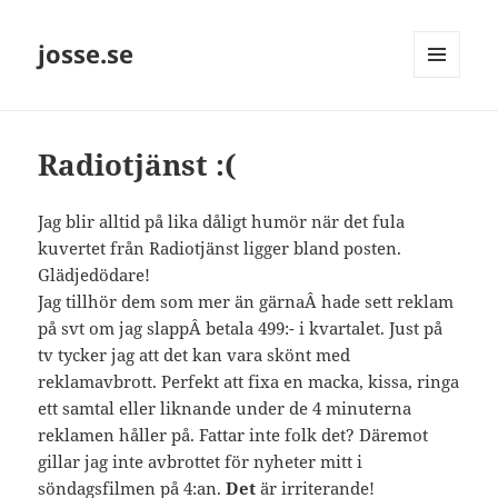
josse.se
MENY
OCH
WIDGETS
Radiotjänst :(
Jag blir alltid på lika dåligt humör när det fula
kuvertet från Radiotjänst ligger bland posten.
Glädjedödare!
Jag tillhör dem som mer än gärnaÂ hade sett reklam
på svt om jag slappÂ betala 499:- i kvartalet. Just på
tv tycker jag att det kan vara skönt med
reklamavbrott. Perfekt att fixa en macka, kissa, ringa
ett samtal eller liknande under de 4 minuterna
reklamen håller på. Fattar inte folk det? Däremot
gillar jag inte avbrottet för nyheter mitt i
söndagsfilmen på 4:an.
Det
är irriterande!