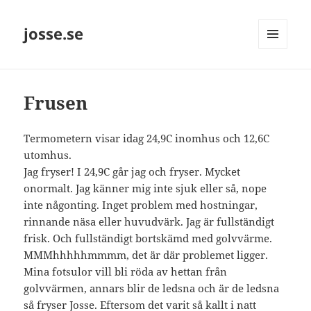
josse.se
MENY
OCH
WIDGETS
Frusen
Termometern visar idag 24,9C inomhus och 12,6C
utomhus.
Jag fryser! I 24,9C går jag och fryser. Mycket
onormalt. Jag känner mig inte sjuk eller så, nope
inte någonting. Inget problem med hostningar,
rinnande näsa eller huvudvärk. Jag är fullständigt
frisk. Och fullständigt bortskämd med golvvärme.
MMMhhhhhmmmm, det är där problemet ligger.
Mina fotsulor vill bli röda av hettan från
golvvärmen, annars blir de ledsna och är de ledsna
så fryser Josse. Eftersom det varit så kallt i natt