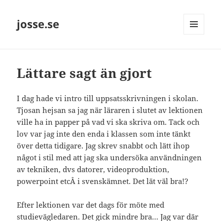
josse.se
MENY
OCH
WIDGETS
Lättare sagt än gjort
I dag hade vi intro till uppsatsskrivningen i skolan.
Tjosan hejsan sa jag när läraren i slutet av lektionen
ville ha in papper på vad vi ska skriva om. Tack och
lov var jag inte den enda i klassen som inte tänkt
över detta tidigare. Jag skrev snabbt och lätt ihop
något i stil med att jag ska undersöka användningen
av tekniken, dvs datorer, videoproduktion,
powerpoint etcÂ i svenskämnet. Det lät väl bra!?
Efter lektionen var det dags för möte med
studievägledaren. Det gick mindre bra… Jag var där