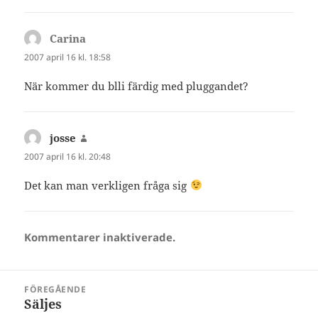
Carina
skriver:
2007 april 16 kl. 18:58
När kommer du blli färdig med pluggandet?
josse
skriver:
2007 april 16 kl. 20:48
Det kan man verkligen fråga sig
Kommentarer inaktiverade.
Inläggsnavigering
FÖREGÅENDE
Säljes
Föregående