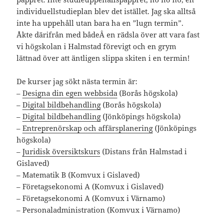
individuellstudieplan blev det istället. Jag ska alltså
inte ha uppehåll utan bara ha en ”lugn termin”.
Åkte därifrån med bådeÂ en rädsla över att vara fast
vi högskolan i Halmstad förevigt och en grym
lättnad över att äntligen slippa skiten i en termin!
De kurser jag sökt nästa termin är:
–
Designa din egen webbsida
(Borås högskola)
–
Digital bildbehandling
(Borås högskola)
–
Digital bildbehandling
(Jönköpings högskola)
–
Entreprenörskap och affärsplanering
(Jönköpings
högskola)
–
Juridisk översiktskurs
(Distans från Halmstad i
Gislaved)
– Matematik B (Komvux i Gislaved)
– Företagsekonomi A (Komvux i Gislaved)
– Företagsekonomi A (Komvux i Värnamo)
– Personaladministration (Komvux i Värnamo)