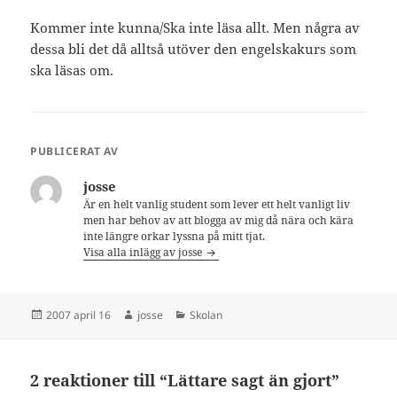
Kommer inte kunna/Ska inte läsa allt. Men några av
dessa bli det då alltså utöver den engelskakurs som
ska läsas om.
PUBLICERAT AV
josse
Är en helt vanlig student som lever ett helt vanligt liv
men har behov av att blogga av mig då nära och kära
inte längre orkar lyssna på mitt tjat.
Visa alla inlägg av josse
Postat
Författare
Kategorier
2007 april 16
josse
Skolan
2 reaktioner till “Lättare sagt än gjort”