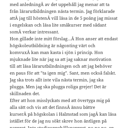
med anledningÂ av det uppehåll jag menar att ta
från lärarutbildningen nästa termin. Jag förklarade
attÂ jag till höstenÂ vill läsa in de 5 poäng jag missat
i engelskan och läsa lite småkurser med sådant
somÂ verkar intressant.
Hon gillade inte mitt förslag…Â Hon anser att endast
högskoleutbildning är någonting värt och
komvuxÂ kan man kasta i sjön i princip. Hon
mjuknade lite när jag sa att jag saknar motivation
till att läsa lärarutbilndningen och att jag behöver
en paus för att ”ta igen mig”. Sant, men också falskt.
Jag ska trots allt inte vila nästa termin, jag ska
plugga. Men jag ska plugga roliga grejer! Det är
skillnaden det.
Efter att hon misslyckats med att övertyga mig på
alla sätt och vis att det finnsÂ ännu bättre
kurserÂ på högskolan i Halmstad som jagÂ kan läsa
istället för de jag nu sökt skrev hon äntligen på
pappret. Inte studieuppehållspappret, no no no, en