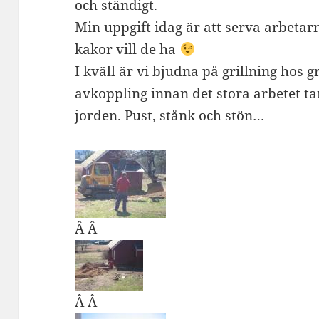
och ständigt.
Min uppgift idag är att serva arbetarn
kakor vill de ha
I kväll är vi bjudna på grillning hos 
avkoppling innan det stora arbetet tar
jorden. Pust, stånk och stön…
Â Â
Â Â