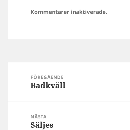
Kommentarer inaktiverade.
Inläggsnavigering
FÖREGÅENDE
Badkväll
Föregående
inlägg:
NÄSTA
Säljes
Nästa