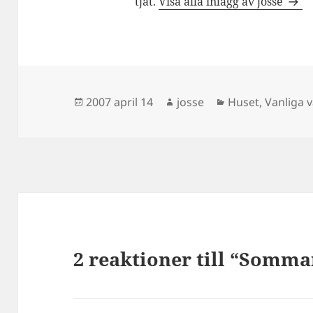
tjat.
Visa alla inlägg av josse
Postat
Författare
Kategorier
2007 april 14
josse
Huset
,
Vanliga 
2 reaktioner till “Somma