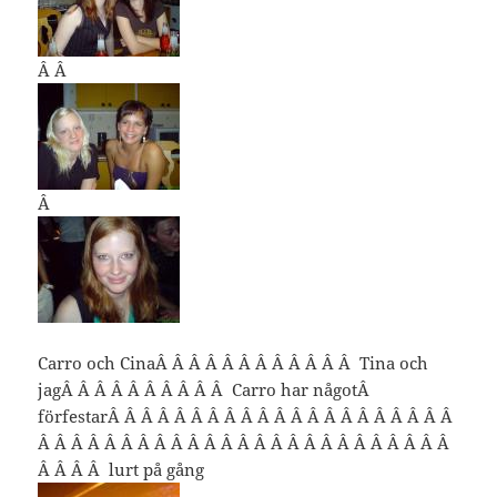
Â Â
Â
Carro och CinaÂ Â Â Â Â Â Â Â Â Â Â Â Tina och
jagÂ Â Â Â Â Â Â Â Â Â Carro har någotÂ
förfestarÂ Â Â Â Â Â Â Â Â Â Â Â Â Â Â Â Â Â Â Â Â
Â Â Â Â Â Â Â Â Â Â Â Â Â Â Â Â Â Â Â Â Â Â Â Â Â
Â Â Â Â lurt på gång