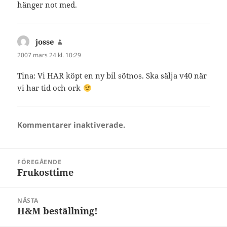
hänger not med.
josse
skriver:
2007 mars 24 kl. 10:29
Tina: Vi HAR köpt en ny bil sötnos. Ska sälja v40 när
vi har tid och ork
Kommentarer inaktiverade.
Inläggsnavigering
FÖREGÅENDE
Frukosttime
Föregående
inlägg:
NÄSTA
H&M beställning!
Nästa
inlägg: