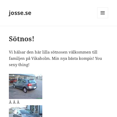
josse.se
MENY
OCH
WIDGETS
Sötnos!
Vi hälsar den här lilla sötnosen välkommen till
familjen på Vikaholm. Min nya bästa kompis! You
sexy thing!
Â Â Â