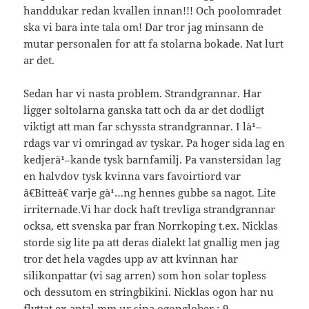
handdukar redan kvallen innan!!! Och poolomradet
ska vi bara inte tala om! Dar tror jag minsann de
mutar personalen for att fa stolarna bokade. Nat lurt
ar det.
Sedan har vi nasta problem. Strandgrannar. Har
ligger soltolarna ganska tatt och da ar det dodligt
viktigt att man far schyssta strandgrannar. I là¹–
rdags var vi omringad av tyskar. Pa hoger sida lag en
kedjerà¹–kande tysk barnfamilj. Pa vanstersidan lag
en halvdov tysk kvinna vars favoirtiord var
â€Bitteâ€ varje gà¹…ng hennes gubbe sa nagot. Lite
irriternade.Vi har dock haft trevliga strandgrannar
ocksa, ett svenska par fran Norrkoping t.ex. Nicklas
storde sig lite pa att deras dialekt lat gnallig men jag
tror det hela vagdes upp av att kvinnan har
silikonpattar (vi sag arren) som hon solar topless
och dessutom en stringbikini. Nicklas ogon har nu
flyttat ex antal mm ur sina ogonglober ;-9