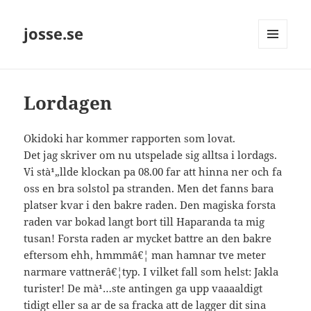
josse.se
MENY
OCH
WIDGETS
Lordagen
Okidoki har kommer rapporten som lovat.
Det jag skriver om nu utspelade sig alltsa i lordags.
Vi stà¹„llde klockan pa 08.00 far att hinna ner och fa
oss en bra solstol pa stranden. Men det fanns bara
platser kvar i den bakre raden. Den magiska forsta
raden var bokad langt bort till Haparanda ta mig
tusan! Forsta raden ar mycket battre an den bakre
eftersom ehh, hmmmâ€¦ man hamnar tve meter
narmare vattnerâ€¦typ. I vilket fall som helst: Jakla
turister! De mà¹…ste antingen ga upp vaaaaldigt
tidigt eller sa ar de sa fracka att de lagger dit sina