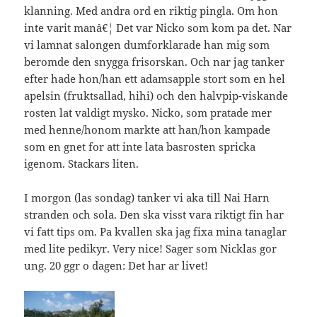
klanning. Med andra ord en riktig pingla. Om hon
inte varit manâ€¦ Det var Nicko som kom pa det. Nar
vi lamnat salongen dumforklarade han mig som
beromde den snygga frisorskan. Och nar jag tanker
efter hade hon/han ett adamsapple stort som en hel
apelsin (fruktsallad, hihi) och den halvpip-viskande
rosten lat valdigt mysko. Nicko, som pratade mer
med henne/honom markte att han/hon kampade
som en gnet for att inte lata basrosten spricka
igenom. Stackars liten.
I morgon (las sondag) tanker vi aka till Nai Harn
stranden och sola. Den ska visst vara riktigt fin har
vi fatt tips om. Pa kvallen ska jag fixa mina tanaglar
med lite pedikyr. Very nice! Sager som Nicklas gor
ung. 20 ggr o dagen: Det har ar livet!