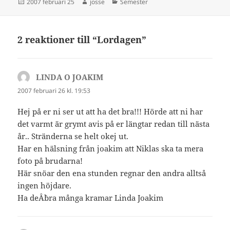
Postat
Författare
Kategorier
2007 februari 25
josse
Semester
2 reaktioner till “Lordagen”
LINDA O JOAKIM
skriver:
2007 februari 26 kl. 19:53
Hej på er ni ser ut att ha det bra!!! Hörde att ni har
det varmt är grymt avis på er längtar redan till nästa
år.. Stränderna se helt okej ut.
Har en hälsning från joakim att Niklas ska ta mera
foto på brudarna!
Här snöar den ena stunden regnar den andra alltså
ingen höjdare.
Ha deÂ´bra många kramar Linda Joakim