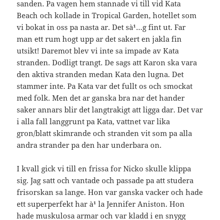
sanden. Pa vagen hem stannade vi till vid Kata
Beach och kollade in Tropical Garden, hotellet som
vi bokat in oss pa nasta ar. Det sà¹…g fint ut. Far
man ett rum hogt upp ar det sakert en jakla fin
utsikt! Daremot blev vi inte sa impade av Kata
stranden. Dodligt trangt. De sags att Karon ska vara
den aktiva stranden medan Kata den lugna. Det
stammer inte. Pa Kata var det fullt os och smockat
med folk. Men det ar ganska bra nar det hander
saker annars blir det langtrakigt att ligga dar. Det var
i alla fall langgrunt pa Kata, vattnet var lika
gron/blatt skimrande och stranden vit som pa alla
andra strander pa den har underbara on.
I kvall gick vi till en frissa for Nicko skulle klippa
sig. Jag satt och vantade och passade pa att studera
frisorskan sa lange. Hon var ganska vacker och hade
ett superperfekt har à¹ la Jennifer Aniston. Hon
hade muskulosa armar och var kladd i en snygg