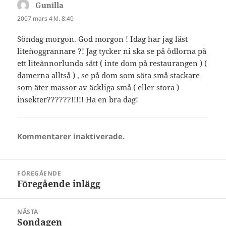
Gunilla
skriver:
2007 mars 4 kl. 8:40
Söndag morgon. God morgon ! Idag har jag läst
lite`noggrannare ?! Jag tycker ni ska se på ödlorna på
ett lite`annorlunda sätt ( inte dom på restaurangen ) (
damerna alltså ) , se på dom som söta små stackare
som äter massor av äckliga små ( eller stora )
insekter??????!!!!! Ha en bra dag!
Kommentarer inaktiverade.
Inläggsnavigering
FÖREGÅENDE
Föregående inlägg
Föregående
inlägg:
NÄSTA
Sondagen
Nästa