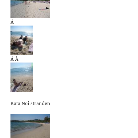
Â
Â Â
Kata Noi stranden