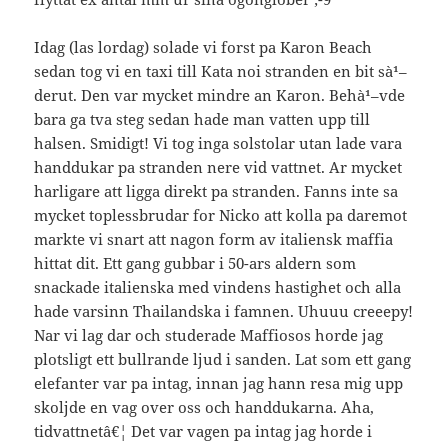
Idag (las lordag) solade vi forst pa Karon Beach
sedan tog vi en taxi till Kata noi stranden en bit sà¹–
derut. Den var mycket mindre an Karon. Behà¹–vde
bara ga tva steg sedan hade man vatten upp till
halsen. Smidigt! Vi tog inga solstolar utan lade vara
handdukar pa stranden nere vid vattnet. Ar mycket
harligare att ligga direkt pa stranden. Fanns inte sa
mycket toplessbrudar for Nicko att kolla pa daremot
markte vi snart att nagon form av italiensk maffia
hittat dit. Ett gang gubbar i 50-ars aldern som
snackade italienska med vindens hastighet och alla
hade varsinn Thailandska i famnen. Uhuuu creeepy!
Nar vi lag dar och studerade Maffiosos horde jag
plotsligt ett bullrande ljud i sanden. Lat som ett gang
elefanter var pa intag, innan jag hann resa mig upp
skoljde en vag over oss och handdukarna. Aha,
tidvattnetâ€¦ Det var vagen pa intag jag horde i