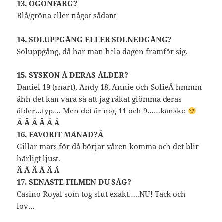
13. ÖGONFÄRG?
Blå/gröna eller något sådant
14. SOLUPPGÅNG ELLER SOLNEDGÅNG?
Soluppgång, då har man hela dagen framför sig.
15. SYSKON Å DERAS ÅLDER?
Daniel 19 (snart), Andy 18, Annie och SofieÂ hmmm
ähh det kan vara så att jag råkat glömma deras
ålder…typ…. Men det är nog 11 och 9……kanske
Â Â Â Â Â Â
16. FAVORIT MÅNAD?Â
Gillar mars för då börjar våren komma och det blir
härligt ljust.
Â Â Â Â Â Â
17. SENASTE FILMEN DU SÅG?
Casino Royal som tog slut exakt…..NU! Tack och
lov…