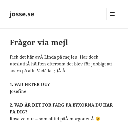
josse.se
MENY
OCH
WIDGETS
Frågor via mejl
Fick det här avÂ Linda på mejlen. Har dock
uteslutitÂ hälften eftersom det blev för jobbigt att
svara på allt. Vadå lat ;-)Â Â
1. VAD HETER DU?
Josefine
2. VAD ÄR DET FÖR FÄRG PÅ BYXORNA DU HAR
PÅ DIG?
Rosa velour – som alltid påÂ morgonenÂ