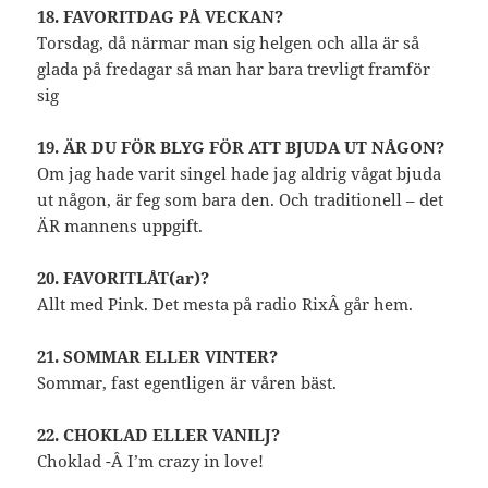
18. FAVORITDAG PÅ VECKAN?
Torsdag, då närmar man sig helgen och alla är så
glada på fredagar så man har bara trevligt framför
sig
19. ÄR DU FÖR BLYG FÖR ATT BJUDA UT NÅGON?
Om jag hade varit singel hade jag aldrig vågat bjuda
ut någon, är feg som bara den. Och traditionell – det
ÄR mannens uppgift.
20. FAVORITLÅT(ar)?
Allt med Pink. Det mesta på radio RixÂ går hem.
21. SOMMAR ELLER VINTER?
Sommar, fast egentligen är våren bäst.
22. CHOKLAD ELLER VANILJ?
Choklad -Â I’m crazy in love!