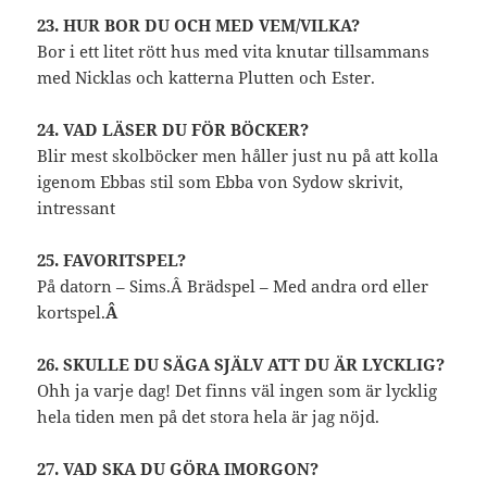
23. HUR BOR DU OCH MED VEM/VILKA?
Bor i ett litet rött hus med vita knutar tillsammans
med Nicklas och katterna Plutten och Ester.
24. VAD LÄSER DU FÖR BÖCKER?
Blir mest skolböcker men håller just nu på att kolla
igenom Ebbas stil som Ebba von Sydow skrivit,
intressant
25. FAVORITSPEL?
På datorn – Sims.Â Brädspel – Med andra ord eller
kortspel.
Â
26. SKULLE DU SÄGA SJÄLV ATT DU ÄR LYCKLIG?
Ohh ja varje dag! Det finns väl ingen som är lycklig
hela tiden men på det stora hela är jag nöjd.
27. VAD SKA DU GÖRA IMORGON?