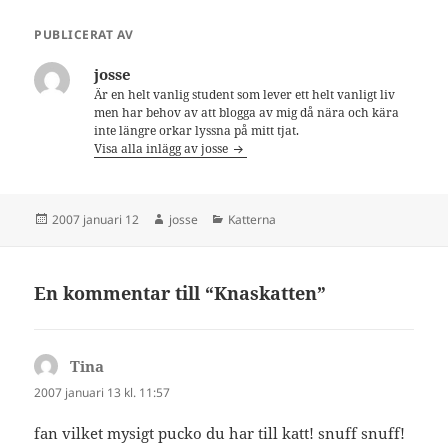
PUBLICERAT AV
josse
Är en helt vanlig student som lever ett helt vanligt liv
men har behov av att blogga av mig då nära och kära
inte längre orkar lyssna på mitt tjat.
Visa alla inlägg av josse
Postat
Författare
Kategorier
2007 januari 12
josse
Katterna
En kommentar till “Knaskatten”
Tina
skriver:
2007 januari 13 kl. 11:57
fan vilket mysigt pucko du har till katt! snuff snuff!