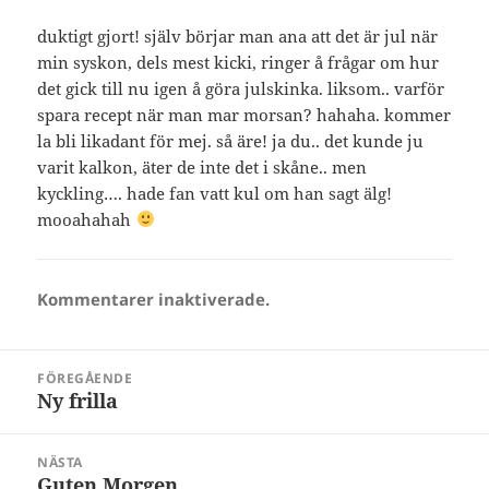
duktigt gjort! själv börjar man ana att det är jul när
min syskon, dels mest kicki, ringer å frågar om hur
det gick till nu igen å göra julskinka. liksom.. varför
spara recept när man mar morsan? hahaha. kommer
la bli likadant för mej. så äre! ja du.. det kunde ju
varit kalkon, äter de inte det i skåne.. men
kyckling…. hade fan vatt kul om han sagt älg!
mooahahah
Kommentarer inaktiverade.
Inläggsnavigering
FÖREGÅENDE
Ny frilla
Föregående
inlägg:
NÄSTA
Guten Morgen
Nästa