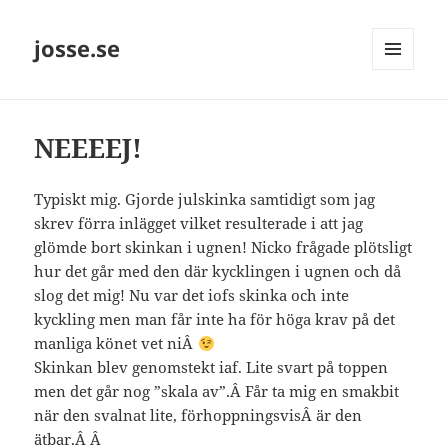
josse.se
MENY
OCH
WIDGETS
NEEEEJ!
Typiskt mig. Gjorde julskinka samtidigt som jag
skrev förra inlägget vilket resulterade i att jag
glömde bort skinkan i ugnen! Nicko frågade plötsligt
hur det går med den där kycklingen i ugnen och då
slog det mig! Nu var det iofs skinka och inte
kyckling men man får inte ha för höga krav på det
manliga könet vet niÂ
Skinkan blev genomstekt iaf. Lite svart på toppen
men det går nog ”skala av”.Â Får ta mig en smakbit
när den svalnat lite, förhoppningsvisÂ är den
ätbar.Â Â