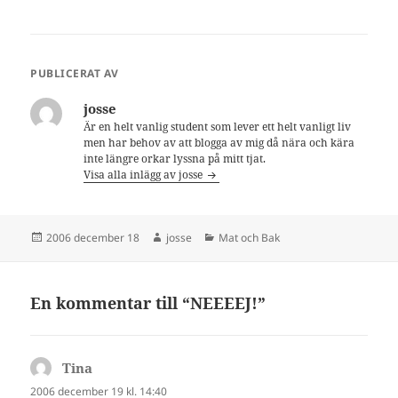
PUBLICERAT AV
josse
Är en helt vanlig student som lever ett helt vanligt liv
men har behov av att blogga av mig då nära och kära
inte längre orkar lyssna på mitt tjat.
Visa alla inlägg av josse
Postat
Författare
Kategorier
2006 december 18
josse
Mat och Bak
En kommentar till “NEEEEJ!”
Tina
skriver:
2006 december 19 kl. 14:40