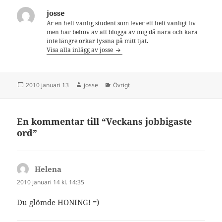
josse
Är en helt vanlig student som lever ett helt vanligt liv
men har behov av att blogga av mig då nära och kära
inte längre orkar lyssna på mitt tjat.
Visa alla inlägg av josse
Postat
Författare
Kategorier
2010 januari 13
josse
Övrigt
En kommentar till “Veckans jobbigaste
ord”
Helena
skriver:
2010 januari 14 kl. 14:35
Du glömde HONING! =)