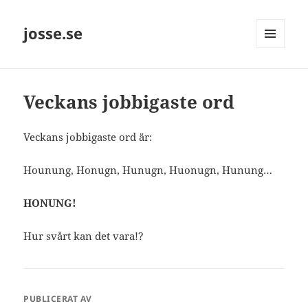
josse.se
MENY
OCH
WIDGETS
Veckans jobbigaste ord
Veckans jobbigaste ord är:
Hounung, Honugn, Hunugn, Huonugn, Hunung…
HONUNG!
Hur svårt kan det vara!?
PUBLICERAT AV