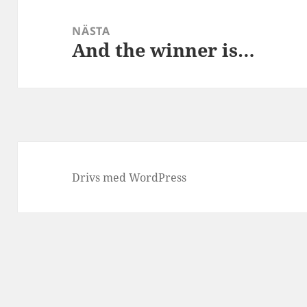
NÄSTA
And the winner is…
Nästa
inlägg:
Drivs med WordPress