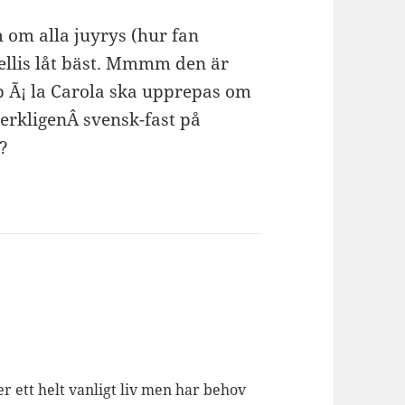
 om alla juyrys (hur fan
rrellis låt bäst. Mmmm den är
pp Ã¡ la Carola ska upprepas om
 verkligenÂ svensk-fast på
r?
er ett helt vanligt liv men har behov