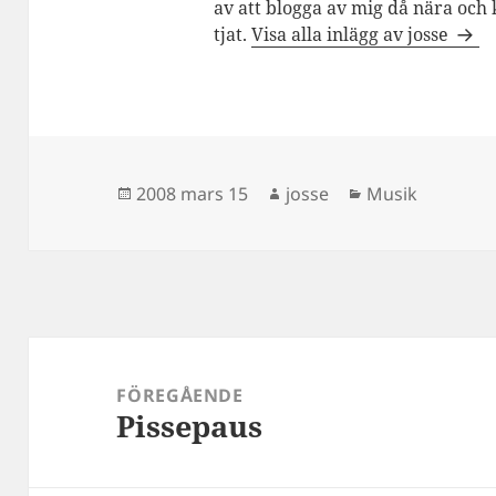
av att blogga av mig då nära och 
tjat.
Visa alla inlägg av josse
Postat
Författare
Kategorier
2008 mars 15
josse
Musik
Inläggsnavigering
FÖREGÅENDE
Pissepaus
Föregående
inlägg: