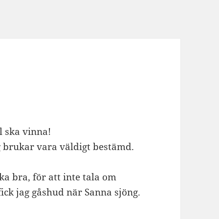
ll ska vinna!
ag brukar vara väldigt bestämd.
a bra, för att inte tala om
 fick jag gåshud när Sanna sjöng.