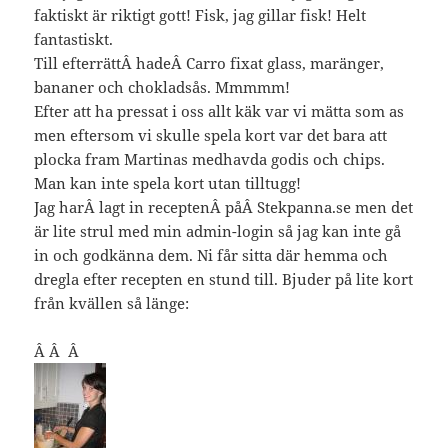
faktiskt är riktigt gott! Fisk, jag gillar fisk! Helt
fantastiskt.
Till efterrättÂ hadeÂ Carro fixat glass, maränger,
bananer och chokladsås. Mmmmm!
Efter att ha pressat i oss allt käk var vi mätta som as
men eftersom vi skulle spela kort var det bara att
plocka fram Martinas medhavda godis och chips.
Man kan inte spela kort utan tilltugg!
Jag harÂ lagt in receptenÂ påÂ Stekpanna.se men det
är lite strul med min admin-login så jag kan inte gå
in och godkänna dem. Ni får sitta där hemma och
dregla efter recepten en stund till. Bjuder på lite kort
från kvällen så länge:
Â Â Â