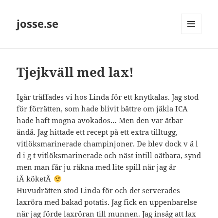
josse.se
MENY
OCH
WIDGETS
Tjejkväll med lax!
Igår träffades vi hos Linda för ett knytkalas. Jag stod
för förrätten, som hade blivit bättre om jäkla ICA
hade haft mogna avokados… Men den var ätbar
ändå. Jag hittade ett recept på ett extra tilltugg,
vitlöksmarinerade champinjoner. De blev dock v ä l
d i g t vitlöksmarinerade och näst intill oätbara, synd
men man får ju räkna med lite spill när jag är
iÂ köketÂ
Huvudrätten stod Linda för och det serverades
laxröra med bakad potatis. Jag fick en uppenbarelse
när jag förde laxröran till munnen. Jag insåg att lax