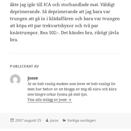
åkte jag igår till ICA och storhandlade mat. Väldigt
deprimerande. Så deprimerande att jag bara var
tvungen att gå in i klädaffären och bara var tvungen
att köpa ett par trekvartsbyxor och två par
knästrumpor. Rea 102:-. Det kändes bra, riktigt jävla
bra.
PUBLICERAT AV
josse
Är en helt vanlig student som lever ett helt vanligt liv
men har behov av att blogga av mig då nära och kära
inte längre orkar lyssna på mitt tjat.
Visa alla inlägg av josse
Postat
Författare
Kategorier
2007 augusti 25
josse
Vanliga vardagen