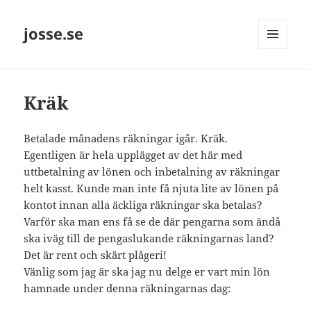
josse.se
MENY
OCH
WIDGETS
Kräk
Betalade månadens räkningar igår. Kräk.
Egentligen är hela upplägget av det här med
uttbetalning av lönen och inbetalning av räkningar
helt kasst. Kunde man inte få njuta lite av lönen på
kontot innan alla äckliga räkningar ska betalas?
Varför ska man ens få se de där pengarna som ändå
ska iväg till de pengaslukande räkningarnas land?
Det är rent och skärt plågeri!
Vänlig som jag är ska jag nu delge er vart min lön
hamnade under denna räkningarnas dag: