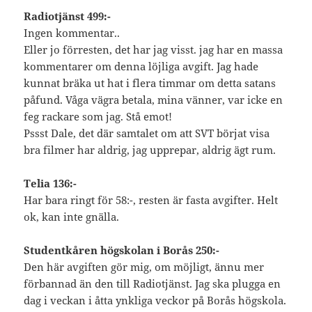
Radiotjänst 499:-
Ingen kommentar..
Eller jo förresten, det har jag visst. jag har en massa
kommentarer om denna löjliga avgift. Jag hade
kunnat bräka ut hat i flera timmar om detta satans
påfund. Våga vägra betala, mina vänner, var icke en
feg rackare som jag. Stå emot!
Pssst Dale, det där samtalet om att SVT börjat visa
bra filmer har aldrig, jag upprepar, aldrig ägt rum.
Telia 136:-
Har bara ringt för 58:-, resten är fasta avgifter. Helt
ok, kan inte gnälla.
Studentkåren högskolan i Borås 250:-
Den här avgiften gör mig, om möjligt, ännu mer
förbannad än den till Radiotjänst. Jag ska plugga en
dag i veckan i åtta ynkliga veckor på Borås högskola.