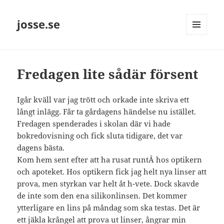
josse.se
MENY
OCH
WIDGETS
Fredagen lite sådär försent
Igår kväll var jag trött och orkade inte skriva ett
långt inlägg. Får ta gårdagens händelse nu istället.
Fredagen spenderades i skolan där vi hade
bokredovisning och fick sluta tidigare, det var
dagens bästa.
Kom hem sent efter att ha rusat runtÂ hos optikern
och apoteket. Hos optikern fick jag helt nya linser att
prova, men styrkan var helt åt h-vete. Dock skavde
de inte som den ena silikonlinsen. Det kommer
ytterligare en lins på måndag som ska testas. Det är
ett jäkla krångel att prova ut linser, ångrar min