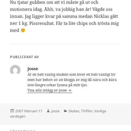
Nu tjatar gubben om att vi måste gå ut och
motionera idag. Åhh, va jobbig han är! Vägde oss
innan. Jag ligger kvar på samma medan Nicklas gått
ner 1 kg. Pissresultat. Får ta lite chips och trösta mig
med
PUBLICERAT AV
josse
Är en helt vanlig student som lever ett helt vanligt liv
men har behov av att blogga av mig då nära och kära
inte längre orkar lyssna på mitt tjat.
Visa alla inlägg av josse
Postat
Författare
Kategorier
2007 februari 17
josse
Skolan
,
TV/film
,
Vanliga
vardagen
Inläggsnavigering