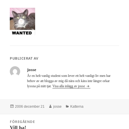
PUBLICERAT AV
josse
Är en helt vanlig student som lever ett helt vanligt liv men har
behov av att blogga av mig då nära och kära inte längre orkar
lyssna på mitt tjat.
Visa alla inlägg av josse
Postat
Författare
Kategorier
2006 december 21
josse
Katterna
Inläggsnavigering
FÖREGÅENDE
Vill ha!
Föregående