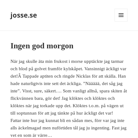
josse.se
MENY
OCH
WIDGETS
Ingen god morgon
När jag skulle äta min frukost i morse upptäckte jag tarmar
och blod på golvet framför kylskåpet. Vansinnigt äckligt var
det!Â Tappade aptiten och ringde Nicklas för att skälla. Han
hade naturligtvis inte sett det äckliga. ”Näääää, det såg jag
inte”. Visst, sure, säkert…. Som vanligt alltså, spara skiten åt
flickvännen bara, gör det! Jag klöktes och klöktes och
klöktes när jag torkade upp det. Klöktes t.o.m. på vägen ut
till soptunnan för att jag tänkte på hur äckligt det var!
Fattar inte hur jag kunnat bli en sådan mes, förr var jag inte
alls äckelmagad men nuförtiden tål jag ju ingenting. Fast jag
vet en som är värre…