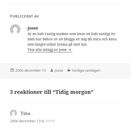
PUBLICERAT AV
josse
Är en helt vanlig student som lever ett helt vanligt liv
men har behov av att blogga av mig då nära och kära
inte längre orkar lyssna på mitt tjat.
Visa alla inlägg av josse
Postat
Författare
Kategorier
2006 december 13
josse
Vanliga vardagen
3 reaktioner till “Tidig morgon”
Tina
skriver:
2006 december 13 kl. 11:11