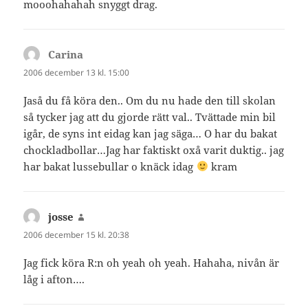
mooohahahah snyggt drag.
Carina
skriver:
2006 december 13 kl. 15:00
Jaså du få köra den.. Om du nu hade den till skolan
så tycker jag att du gjorde rätt val.. Tvättade min bil
igår, de syns int eidag kan jag säga… O har du bakat
chockladbollar…Jag har faktiskt oxå varit duktig.. jag
har bakat lussebullar o knäck idag
kram
josse
skriver:
2006 december 15 kl. 20:38
Jag fick köra R:n oh yeah oh yeah. Hahaha, nivån är
låg i afton….